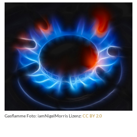
Gasflamme Foto: iamNigelMorris Lizenz:
CC BY 2.0