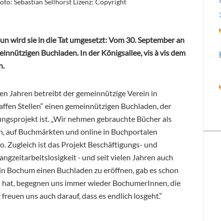
o: Sebastian Sellhorst Lizenz: Copyright
nun wird sie in die Tat umgesetzt: Vom 30. September an
nnützigen Buchladen. In der Königsallee, vis à vis dem
n.
len Jahren betreibt der gemeinnützige Verein in
fen Stellen“ einen gemeinnützigen Buchladen, der
ungsprojekt ist. „Wir nehmen gebrauchte Bücher als
n, auf Buchmärkten und online in Buchportalen
do. Zugleich ist das Projekt Beschäftigungs- und
ngzeitarbeitslosigkeit ‑ und seit vielen Jahren auch
in Bochum einen Buchladen zu eröffnen, gab es schon
n hat, begegnen uns immer wieder BochumerInnen, die
r freuen uns auch darauf, dass es endlich losgeht.“