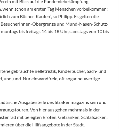
 Verein mit Blick auf die Pandemiebekämpfung
ich, wenn schon am ersten Tag Menschen vorbeikommen:
ich zum Bücher-Kaufen“, so Philipp. Es gelten die
ne BesucherInnen-Obergrenze und Mund-Nasen-Schutz-
: montags bis freitags 14 bis 18 Uhr, samstags von 10 bis
tene gebrauchte Belletristik, Kinderbücher, Sach- und
, und, und. Nur einwandfreie, oft sogar neuwertige
tädtische Ausgabestelle des Straßenmagazins sein und
sorgungstouren. Von hier aus gehen mehrmals in der
tenrad mit belegten Broten, Getränken, Schlafsäcken,
mieren über die Hilfsangebote in der Stadt.