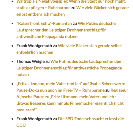
Waltrop als Negativbeispiel: Wenn die Stadt nur noch mäht,
statt zu pflegen – Ruhrbarone
zu
Wie viele Bäcker sich gerade
selbst entbehrlich machen
"Kaiserfront Extra"-Romanfan
zu
Wie Putins deutsche
Lautsprecher den Leipziger Drohnenanschlag für
antiwestliche Propaganda nutzen
Frank Wohlgemuth
zu
Wie viele Bäcker sich gerade selbst
entbehrlich machen
Thomas Weigle
zu
Wie Putins deutsche Lautsprecher den
Leipziger Drohnenanschlag für antiwestliche Propaganda
nutzen
„Fritz Litzmann, mein Vater und ich“ auf 3sat – Sehenswerte
Pause-Doku nun auch im Free-TV – Ruhrbarone
zu
Regisseur
Aljoscha Pause zu ‚Fritz Litzmann, mein Vater und ich‘:
„Etwas Besseres kann mir als Filmemacher eigentlich nicht
passieren!“
Frank Wohlgemuth
zu
Die SPD-Todessehnsucht erfasst die
CDU