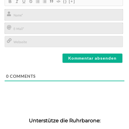
{}
[+]
Name*
E-
Mail*
Webseite
0
COMMENTS
Unterstütze die Ruhrbarone: