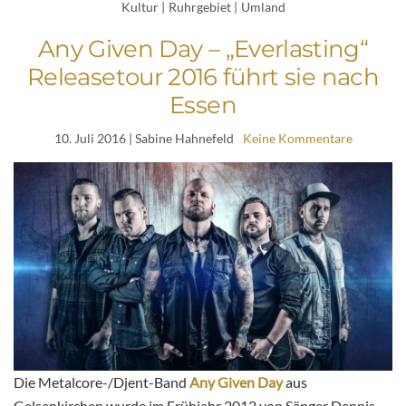
Kultur
|
Ruhrgebiet
|
Umland
Any Given Day – „Everlasting“
Releasetour 2016 führt sie nach
Essen
10. Juli 2016
| Sabine Hahnefeld
Keine Kommentare
Die Metalcore-/Djent-Band
Any Given Day
aus
Gelsenkirchen wurde im Frühjahr 2012 von Sänger Dennis