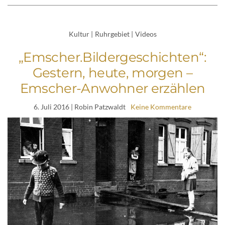
Kultur
|
Ruhrgebiet
|
Videos
„Emscher.Bildergeschichten“:
Gestern, heute, morgen –
Emscher-Anwohner erzählen
6. Juli 2016
| Robin Patzwaldt
Keine Kommentare