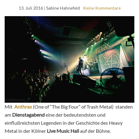
13. Juli 2016
| Sabine Hahnefeld
Keine Kommentare
Mit
Anthrax
(One of “The Big Four” of Trash Metal) standen
am
Dienstagabend
eine der bedeutendsten und
einflußreichsten Legenden in der Geschichte des Heavy
Metal in der Kölner
Live Music Hall
auf der Bühne.