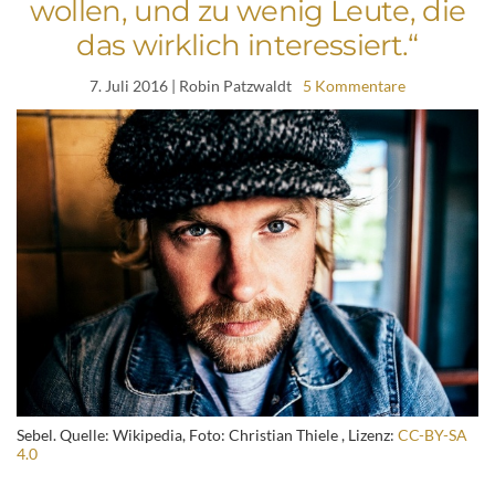
wollen, und zu wenig Leute, die
das wirklich interessiert.“
7. Juli 2016
| Robin Patzwaldt
5 Kommentare
Sebel. Quelle: Wikipedia, Foto: Christian Thiele , Lizenz:
CC-BY-SA
4.0