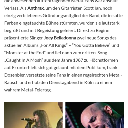
die anwesenden kuttentragenden Metal-Fans war absolut
Verlass. Als
Anthrax
, um den Gitarristen Scott Ian, noch
einzig verbliebenes Gründungsmitglied der Band, die in satte
Farben eingetauchte Bühne stürmten, wurden sie lautstark
begrüßt und mit Begeistung gefeiert. Direkt zu Beginn
präsentierte Sänger
Joey Belladonna
zwei neue Songs des
aktuellen Albums „For All Kings“ – “You Gotta Believe” und
“Monster at the End” und lief dann zum dritten Song
„Caught In A Mosh“ aus dem Jahre 1987 zu Höchstformen
auf. Er unterhielt sich gut gelaunt mit dem Publikum, trank
Dosenbier, versetzte seine Fans in einen regelrechten Metal-
Rausch und erhob den Dienstagabend in Köln zu einem
wahrem
Metal-Feiertag.