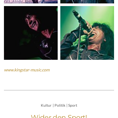
www.kingstar-music.com
Kultur
|
Politik
|
Sport
Wider den Sport!