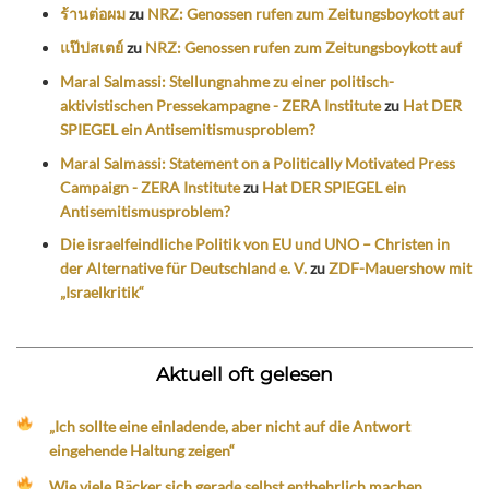
ร้านต่อผม
zu
NRZ: Genossen rufen zum Zeitungsboykott auf
แป๊ปสเตย์
zu
NRZ: Genossen rufen zum Zeitungsboykott auf
Maral Salmassi: Stellungnahme zu einer politisch-
aktivistischen Pressekampagne - ZERA Institute
zu
Hat DER
SPIEGEL ein Antisemitismusproblem?
Maral Salmassi: Statement on a Politically Motivated Press
Campaign - ZERA Institute
zu
Hat DER SPIEGEL ein
Antisemitismusproblem?
Die israelfeindliche Politik von EU und UNO – Christen in
der Alternative für Deutschland e. V.
zu
ZDF-Mauershow mit
„Israelkritik“
Aktuell oft gelesen
„Ich sollte eine einladende, aber nicht auf die Antwort
eingehende Haltung zeigen“
Wie viele Bäcker sich gerade selbst entbehrlich machen