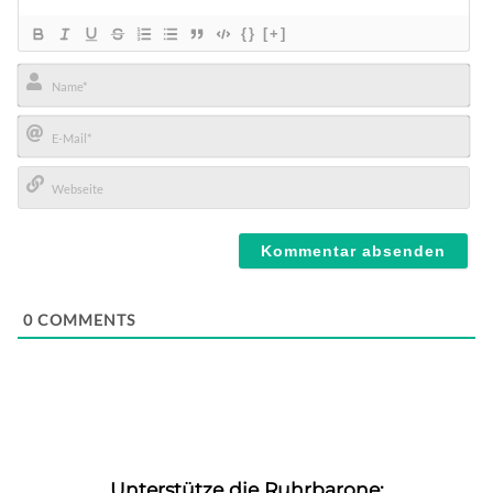
{}
[+]
Name*
E-
Mail*
Webseite
0
COMMENTS
Unterstütze die Ruhrbarone: