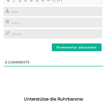
{}
[+]
Name*
E-
Mail*
Webseite
0
COMMENTS
Unterstütze die Ruhrbarone: