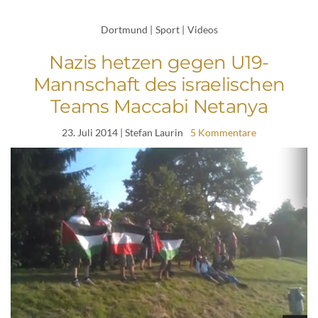
Dortmund
|
Sport
|
Videos
Nazis hetzen gegen U19-
Mannschaft des israelischen
Teams Maccabi Netanya
23. Juli 2014
| Stefan Laurin
5 Kommentare