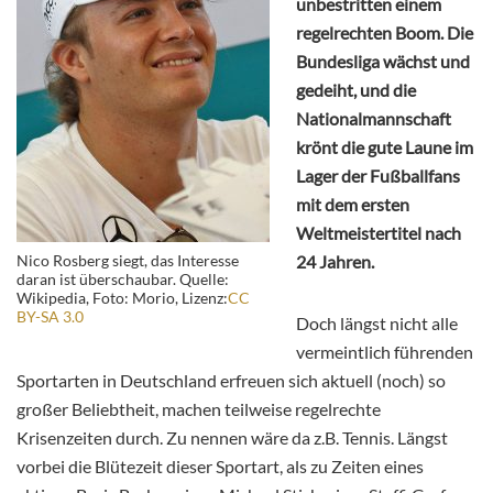
unbestritten einem
regelrechten Boom. Die
Bundesliga wächst und
gedeiht, und die
Nationalmannschaft
krönt die gute Laune im
Lager der Fußballfans
mit dem ersten
Weltmeistertitel nach
Nico Rosberg siegt, das Interesse
24 Jahren.
daran ist überschaubar. Quelle:
Wikipedia, Foto: Morio, Lizenz:
CC
BY-SA 3.0
Doch längst nicht alle
vermeintlich führenden
Sportarten in Deutschland erfreuen sich aktuell (noch) so
großer Beliebtheit, machen teilweise regelrechte
Krisenzeiten durch. Zu nennen wäre da z.B. Tennis. Längst
vorbei die Blütezeit dieser Sportart, als zu Zeiten eines