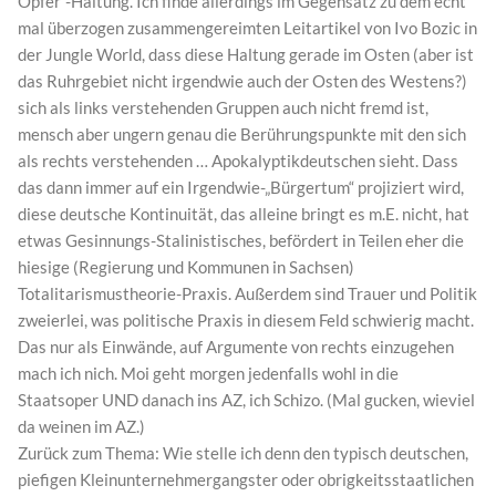
Opfer“-Haltung. Ich finde allerdings im Gegensatz zu dem echt
mal überzogen zusammengereimten Leitartikel von Ivo Bozic in
der Jungle World, dass diese Haltung gerade im Osten (aber ist
das Ruhrgebiet nicht irgendwie auch der Osten des Westens?)
sich als links verstehenden Gruppen auch nicht fremd ist,
mensch aber ungern genau die Berührungspunkte mit den sich
als rechts verstehenden … Apokalyptikdeutschen sieht. Dass
das dann immer auf ein Irgendwie-„Bürgertum“ projiziert wird,
diese deutsche Kontinuität, das alleine bringt es m.E. nicht, hat
etwas Gesinnungs-Stalinistisches, befördert in Teilen eher die
hiesige (Regierung und Kommunen in Sachsen)
Totalitarismustheorie-Praxis. Außerdem sind Trauer und Politik
zweierlei, was politische Praxis in diesem Feld schwierig macht.
Das nur als Einwände, auf Argumente von rechts einzugehen
mach ich nich. Moi geht morgen jedenfalls wohl in die
Staatsoper UND danach ins AZ, ich Schizo. (Mal gucken, wieviel
da weinen im AZ.)
Zurück zum Thema: Wie stelle ich denn den typisch deutschen,
piefigen Kleinunternehmergangster oder obrigkeitsstaatlichen