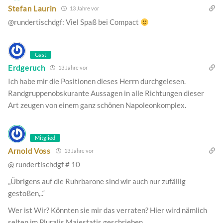
Stefan Laurin
13 Jahre vor
@rundertischdgf: Viel Spaß bei Compact
Gast
Erdgeruch
13 Jahre vor
Ich habe mir die Positionen dieses Herrn durchgelesen.
Randgruppenobskurante Aussagen in alle Richtungen dieser
Art zeugen von einem ganz schönen Napoleonkomplex.
Mitglied
Arnold Voss
13 Jahre vor
@ rundertischdgf # 10
„Übrigens auf die Ruhrbarone sind wir auch nur zufällig
gestoßen,..“
Wer ist Wir? Könnten sie mir das verraten? Hier wird nämlich
selten im Pluralis Majestatis geschrieben.