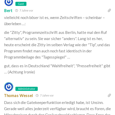
Gast
Bert
7 Jahre vor
vielleicht noch böser ist es, wenn Zeitschriften – scheinbar –
überleben …:
die "Zitty", Programmzeitschrift aus Berlin, hatte mal den Ruf
"alternativ" zu sein. Sie war sicher "anders". Lang ist es her,
heute erscheint die Zitty im selben Verlag wie der "Tip", und das
Programm findet man auch noch fast identisch in der
Programmbeilage des "Tagesspiegel" …
gut, dass es in Deutschland "Wahlfreiheit", "Pressefreiheit" gibt
… (Achtung Ironie)
Administrator
Thomas Wessel
7 Jahre vor
Dass sich die Gatekeeperfunktion erledigt habe, ist Unsinn.
Gerade weil alles jederzeit verfügbar wird, braucht es Foren, die
Hörschneisen durch den Geräuschwald schlagen. Dass Spex das