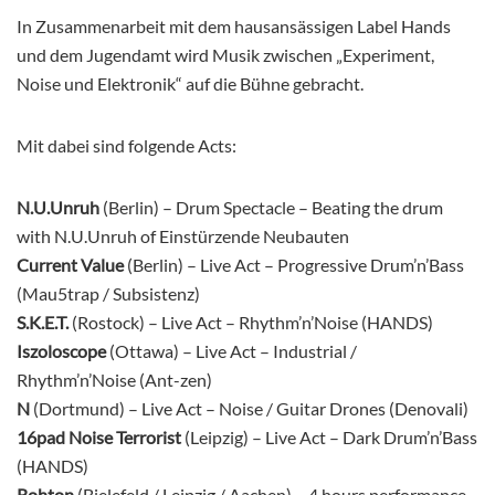
In Zusammenarbeit mit dem hausansässigen Label Hands
und dem Jugendamt wird Musik zwischen „Experiment,
Noise und Elektronik“ auf die Bühne gebracht.
Mit dabei sind folgende Acts:
N.U.Unruh
(Berlin) – Drum Spectacle – Beating the drum
with N.U.Unruh of Einstürzende Neubauten
Current Value
(Berlin) – Live Act – Progressive Drum’n’Bass
(Mau5trap / Subsistenz)
S.K.E.T.
(Rostock) – Live Act – Rhythm’n’Noise (HANDS)
Iszoloscope
(Ottawa) – Live Act – Industrial /
Rhythm’n’Noise (Ant-zen)
N
(Dortmund) – Live Act – Noise / Guitar Drones (Denovali)
16pad Noise Terrorist
(Leipzig) – Live Act – Dark Drum’n’Bass
(HANDS)
Rohton
(Bielefeld / Leipzig / Aachen) – 4 hours performance