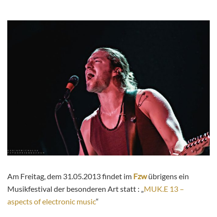
Am Freitag, dem 31.05.2013 findet im
Fzw
übrigens ein
Musikfestival der besonderen Art statt : „
MUK.E 13 –
aspects of electronic music
“