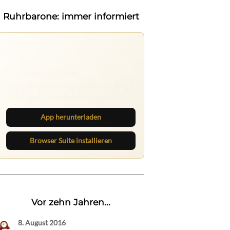
Ruhrbarone: immer informiert
Nichts mehr verpassen
Die Ruhrbarone-App bringt den Blog
aufs Handy. Die Browser Suite hält
dich am Desktop auf dem Laufenden.
App herunterladen
Browser Suite installieren
Vor zehn Jahren...
8. August 2016