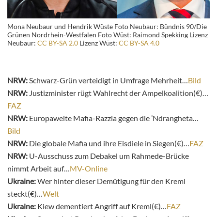
Mona Neubaur und Hendrik Wüste Foto Neubaur: Bündnis 90/Die
Grünen Nordrhein-Westfalen Foto Wüst: Raimond Spekking Lizenz
Neubaur:
CC BY-SA 2.0
Lizenz Wüst:
CC BY-SA 4.0
NRW:
Schwarz-Grün verteidigt in Umfrage Mehrheit…
Bild
NRW:
Justizminister rügt Wahlrecht der Ampelkoalition(€)…
FAZ
NRW:
Europaweite Mafia-Razzia gegen die ’Ndrangheta…
Bild
NRW:
Die globale Mafia und ihre Eisdiele in Siegen(€)…
FAZ
NRW:
U-Ausschuss zum Debakel um Rahmede-Brücke
nimmt Arbeit auf…
MV-Online
Ukraine:
Wer hinter dieser Demütigung für den Kreml
steckt(€)…
Welt
Ukraine:
Kiew dementiert Angriff auf Kreml(€)…
FAZ