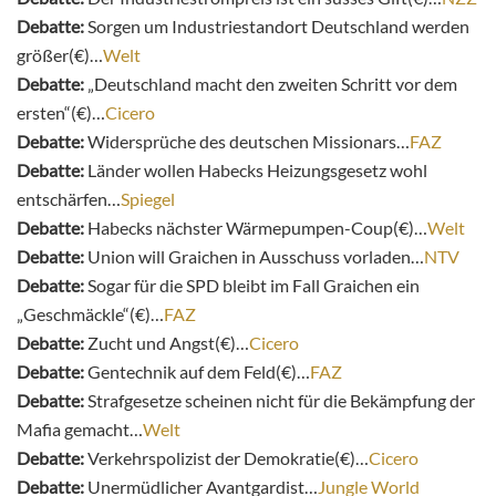
Debatte:
Sorgen um Industriestandort Deutschland werden
größer(€)…
Welt
Debatte:
„Deutschland macht den zweiten Schritt vor dem
ersten“(€)…
Cicero
Debatte:
Widersprüche des deutschen Missionars…
FAZ
Debatte:
Länder wollen Habecks Heizungsgesetz wohl
entschärfen…
Spiegel
Debatte:
Habecks nächster Wärmepumpen-Coup(€)…
Welt
Debatte:
Union will Graichen in Ausschuss vorladen…
NTV
Debatte:
Sogar für die SPD bleibt im Fall Graichen ein
„Geschmäckle“(€)…
FAZ
Debatte:
Zucht und Angst(€)…
Cicero
Debatte:
Gentechnik auf dem Feld(€)…
FAZ
Debatte:
Strafgesetze scheinen nicht für die Bekämpfung der
Mafia gemacht…
Welt
Debatte:
Verkehrspolizist der Demokratie(€)…
Cicero
Debatte:
Unermüdlicher Avantgardist…
Jungle World