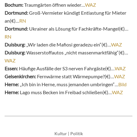
Bochum:
Traumgärten öffnen wieder…
WAZ
Dortmund:
Groß-Vermieter kündigt Entlastung für Mieter
an(€)…
RN
Dortmund:
Ukrainer als Lösung für Fachkräfte-Mangel(€)…
RN
Duisburg:
„Wir laden die Mafiosi geradezu ein“(€)…
WAZ
Duisburg:
Wasserstoffautos „nicht massenmarktfähig“(€)…
WAZ
Essen:
Häufige Ausfälle der S3 nerven Fahrgäste(€)…
WAZ
Gelsenkirchen:
Fernwärme statt Wärmepumpe?(€)…
WAZ
Herne:
„Ich bin in Herne, muss jemanden umbringen“…
Bild
Herne:
Lago muss Becken im Freibad schließen(€)…
WAZ
Kultur
|
Politik