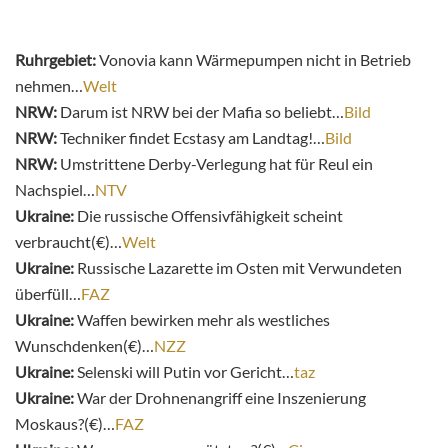
Ruhrgebiet:
Vonovia kann Wärmepumpen nicht in Betrieb
nehmen…
Welt
NRW:
Darum ist NRW bei der Mafia so beliebt…
Bild
NRW:
Techniker findet Ecstasy am Landtag!…
Bild
NRW:
Umstrittene Derby-Verlegung hat für Reul ein
Nachspiel…
NTV
Ukraine:
Die russische Offensivfähigkeit scheint
verbraucht(€)…
Welt
Ukraine:
Russische Lazarette im Osten mit Verwundeten
überfüll…
FAZ
Ukraine:
Waffen bewirken mehr als westliches
Wunschdenken(€)…
NZZ
Ukraine:
Selenski will Putin vor Gericht…
taz
Ukraine:
War der Drohnenangriff eine Inszenierung
Moskaus?(€)…
FAZ