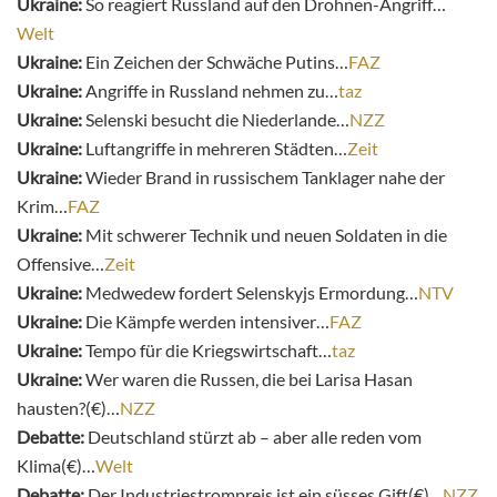
Ukraine:
So reagiert Russland auf den Drohnen-Angriff…
Welt
Ukraine:
Ein Zeichen der Schwäche Putins…
FAZ
Ukraine:
Angriffe in Russland nehmen zu…
taz
Ukraine:
Selenski besucht die Niederlande…
NZZ
Ukraine:
Luftangriffe in mehreren Städten…
Zeit
Ukraine:
Wieder Brand in russischem Tanklager nahe der
Krim…
FAZ
Ukraine:
Mit schwerer Technik und neuen Soldaten in die
Offensive…
Zeit
Ukraine:
Medwedew fordert Selenskyjs Ermordung…
NTV
Ukraine:
Die Kämpfe werden intensiver…
FAZ
Ukraine:
Tempo für die Kriegswirtschaft…
taz
Ukraine:
Wer waren die Russen, die bei Larisa Hasan
hausten?(€)…
NZZ
Debatte:
Deutschland stürzt ab – aber alle reden vom
Klima(€)…
Welt
Debatte:
Der Industriestrompreis ist ein süsses Gift(€)…
NZZ