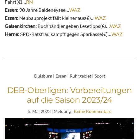
Fahrt(€)…
RN
Essen:
90 Jahre Baldeneysee…
WAZ
Essen:
Neubauprojekt fällt kleiner aus(€)…
WAZ
Gelsenkirchen:
Buchhändler geben Lesetipps(€)…
WAZ
Herne:
SPD-Ratsfrau kämpft gegen Sparkasse(€)…
WAZ
Duisburg
|
Essen
|
Ruhrgebiet
|
Sport
DEB-Oberligen: Vorbereitungen
auf die Saison 2023/24
5. Mai 2023
| Meldung
Keine Kommentare