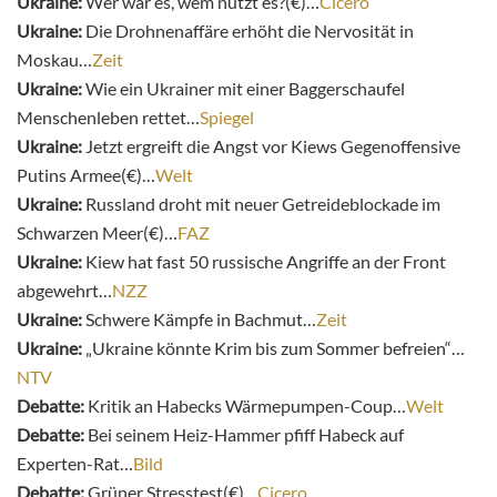
Ukraine:
Wer war es, wem nützt es?(€)…
Cicero
Ukraine:
Die Drohnenaffäre erhöht die Nervosität in
Moskau…
Zeit
Ukraine:
Wie ein Ukrainer mit einer Baggerschaufel
Menschenleben rettet…
Spiegel
Ukraine:
Jetzt ergreift die Angst vor Kiews Gegenoffensive
Putins Armee(€)…
Welt
Ukraine:
Russland droht mit neuer Getreideblockade im
Schwarzen Meer(€)…
FAZ
Ukraine:
Kiew hat fast 50 russische Angriffe an der Front
abgewehrt…
NZZ
Ukraine:
Schwere Kämpfe in Bachmut…
Zeit
Ukraine:
„Ukraine könnte Krim bis zum Sommer befreien“…
NTV
Debatte:
Kritik an Habecks Wärmepumpen-Coup…
Welt
Debatte:
Bei seinem Heiz-Hammer pfiff Habeck auf
Experten-Rat…
Bild
Debatte:
Grüner Stresstest(€)…
Cicero