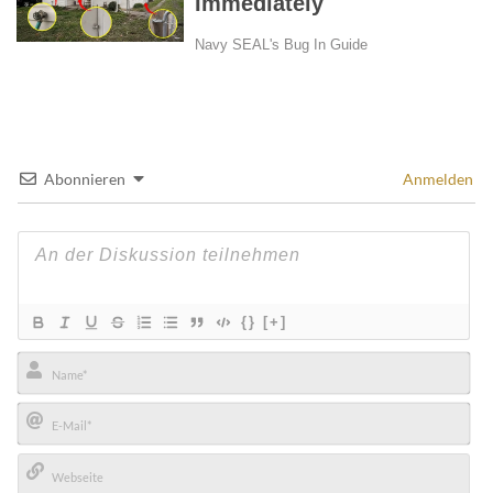
Abonnieren
Anmelden
{}
[+]
Name*
E-
Mail*