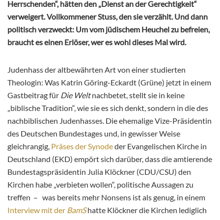
Herrschenden“, hätten den „Dienst an der Gerechtigkeit“
verweigert. Vollkommener Stuss, den sie verzählt. Und dann
politisch verzweckt: Um vom jüdischem Heuchel zu befreien,
braucht es einen Erlöser, wer es wohl dieses Mal wird.
Judenhass der altbewährten Art von einer studierten
Theologin: Was Katrin Göring-Eckardt (Grüne) jetzt in einem
Gastbeitrag für
Die Welt
nachbetet, stellt sie in keine
„biblische Tradition“, wie sie es sich denkt, sondern in die des
nachbiblischen Judenhasses. Die ehemalige Vize-Präsidentin
des Deutschen Bundestages und, in gewisser Weise
gleichrangig,
Präses der Synode
der Evangelischen Kirche in
Deutschland (EKD) empört sich darüber, dass die amtierende
Bundestagspräsidentin Julia Klöckner (CDU/CSU) den
Kirchen habe „verbieten wollen“, politische Aussagen zu
treffen – was bereits mehr Nonsens ist als genug, in einem
Interview mit der
BamS
hatte Klöckner die Kirchen lediglich