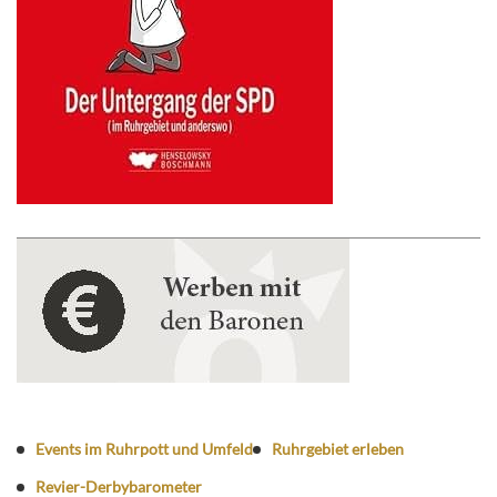
Events im Ruhrpott und Umfeld
Ruhrgebiet erleben
Revier-Derbybarometer