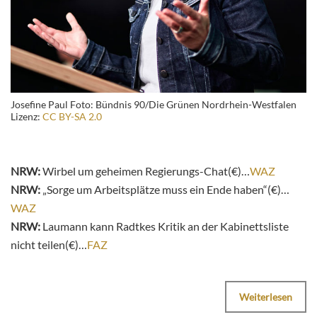
Josefine Paul Foto: Bündnis 90/Die Grünen Nordrhein-Westfalen
Lizenz:
CC BY-SA 2.0
NRW:
Wirbel um geheimen Regierungs-Chat(€)…
WAZ
NRW:
„Sorge um Arbeitsplätze muss ein Ende haben“(€)…
WAZ
NRW:
Laumann kann Radtkes Kritik an der Kabinettsliste
nicht teilen(€)…
FAZ
Weiterlesen