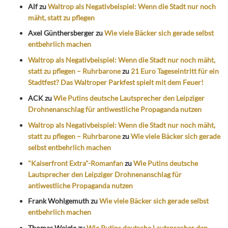
Alf
zu
Waltrop als Negativbeispiel: Wenn die Stadt nur noch
mäht, statt zu pflegen
Axel Günthersberger
zu
Wie viele Bäcker sich gerade selbst
entbehrlich machen
Waltrop als Negativbeispiel: Wenn die Stadt nur noch mäht,
statt zu pflegen – Ruhrbarone
zu
21 Euro Tageseintritt für ein
Stadtfest? Das Waltroper Parkfest spielt mit dem Feuer!
ACK
zu
Wie Putins deutsche Lautsprecher den Leipziger
Drohnenanschlag für antiwestliche Propaganda nutzen
Waltrop als Negativbeispiel: Wenn die Stadt nur noch mäht,
statt zu pflegen – Ruhrbarone
zu
Wie viele Bäcker sich gerade
selbst entbehrlich machen
"Kaiserfront Extra"-Romanfan
zu
Wie Putins deutsche
Lautsprecher den Leipziger Drohnenanschlag für
antiwestliche Propaganda nutzen
Frank Wohlgemuth
zu
Wie viele Bäcker sich gerade selbst
entbehrlich machen
Thomas Weigle
zu
Wie Putins deutsche Lautsprecher den