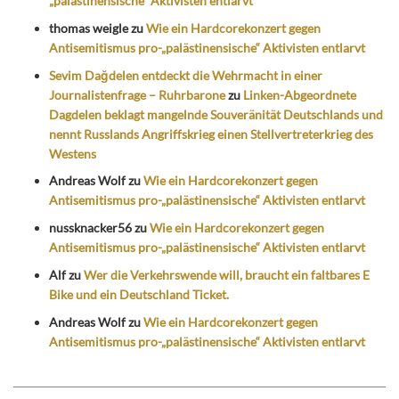
„palästinensische“ Aktivisten entlarvt
thomas weigle
zu
Wie ein Hardcorekonzert gegen
Antisemitismus pro-„palästinensische“ Aktivisten entlarvt
Sevim Dağdelen entdeckt die Wehrmacht in einer
Journalistenfrage – Ruhrbarone
zu
Linken-Abgeordnete
Dagdelen beklagt mangelnde Souveränität Deutschlands und
nennt Russlands Angriffskrieg einen Stellvertreterkrieg des
Westens
Andreas Wolf
zu
Wie ein Hardcorekonzert gegen
Antisemitismus pro-„palästinensische“ Aktivisten entlarvt
nussknacker56
zu
Wie ein Hardcorekonzert gegen
Antisemitismus pro-„palästinensische“ Aktivisten entlarvt
Alf
zu
Wer die Verkehrswende will, braucht ein faltbares E
Bike und ein Deutschland Ticket.
Andreas Wolf
zu
Wie ein Hardcorekonzert gegen
Antisemitismus pro-„palästinensische“ Aktivisten entlarvt