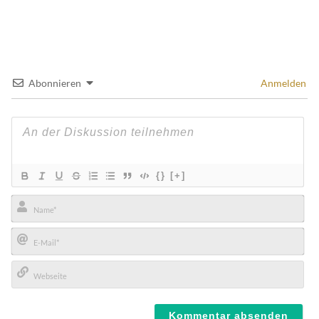
Abonnieren
Anmelden
{}
[+]
Name*
E-
Mail*
Webseite