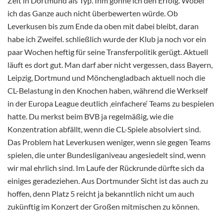
Zeit in Dortmund als Typ. Ihm gönne ich den Erfolg. Wobei
ich das Ganze auch nicht überbewerten würde. Ob
Leverkusen bis zum Ende da oben mit dabei bleibt, daran
habe ich Zweifel. schließlich wurde der Klub ja noch vor ein
paar Wochen heftig für seine Transferpolitik gerügt. Aktuell
läuft es dort gut. Man darf aber nicht vergessen, dass Bayern,
Leipzig, Dortmund und Mönchengladbach aktuell noch die
CL-Belastung in den Knochen haben, während die Werkself
in der Europa League deutlich ‚einfachere‘ Teams zu bespielen
hatte. Du merkst beim BVB ja regelmäßig, wie die
Konzentration abfällt, wenn die CL-Spiele absolviert sind.
Das Problem hat Leverkusen weniger, wenn sie gegen Teams
spielen, die unter Bundesliganiveau angesiedelt sind, wenn
wir mal ehrlich sind. Im Laufe der Rückrunde dürfte sich da
einiges geradeziehen. Aus Dortmunder Sicht ist das auch zu
hoffen, denn Platz 5 reicht ja bekanntlich nicht um auch
zukünftig im Konzert der Großen mitmischen zu können.