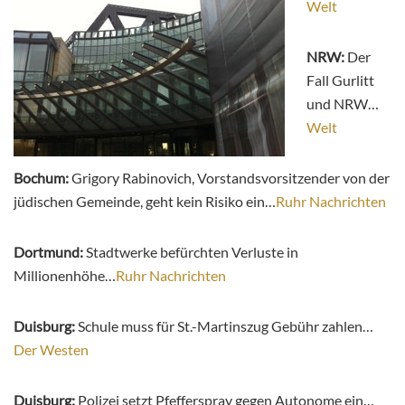
Welt
NRW:
Der
Fall Gurlitt
und NRW…
Welt
Bochum:
Grigory Rabinovich, Vorstandsvorsitzender von der
jüdischen Gemeinde, geht kein Risiko ein…
Ruhr Nachrichten
Dortmund:
Stadtwerke befürchten Verluste in
Millionenhöhe…
Ruhr Nachrichten
Duisburg:
Schule muss für St.-Martinszug Gebühr zahlen…
Der Westen
Duisburg:
Polizei setzt Pfefferspray gegen Autonome ein…