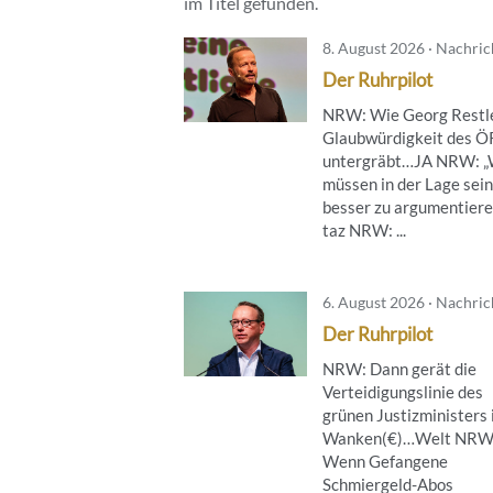
im Titel gefunden.
8. August 2026 · Nachri
Der Ruhrpilot
NRW: Wie Georg Restle
Glaubwürdigkeit des 
untergräbt…JA NRW: „
müssen in der Lage sein
besser zu argumentier
taz NRW: ...
6. August 2026 · Nachri
Der Ruhrpilot
NRW: Dann gerät die
Verteidigungslinie des
grünen Justizministers 
Wanken(€)…Welt NRW
Wenn Gefangene
Schmiergeld-Abos