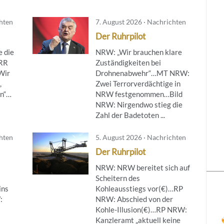
chten
7. August 2026 · Nachrichten
Der Ruhrpilot
 die
NRW: „Wir brauchen klare
ÖRR
Zuständigkeiten bei
Wir
Drohnenabwehr“…MT NRW:
,
Zwei Terrorverdächtige in
en“…
NRW festgenommen…Bild
NRW: Nirgendwo stieg die
Zahl der Badetoten ...
chten
5. August 2026 · Nachrichten
Der Ruhrpilot
NRW: NRW bereitet sich auf
Scheitern des
ins
Kohleausstiegs vor(€)…RP
:
NRW: Abschied von der
Kohle-Illusion(€)…RP NRW:
Kanzleramt „aktuell keine