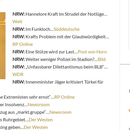
NRW:
Hannelore Kraft im Strudel der Notlüge…
Welt
NRW:
Im Funkloch…
Süddeutsche
NRW:
Krafts Problem mit der Glaubwürdigkeit…
RP Online
NRW:
Eine Stütze wird zur Last…
Post von Horn
NRW:
Weiter weniger Polizei im Stadion?…
Bild
NRW:
„Unfassbarer Dilettantismus beim BLB“…
WDR
NRW:
Innenminister Jäger kritisiert Türkei für
e Extremisten sehr ernst“…
RP Online
er Insolvenz…
Newsroom
zug aus „markt.gruppe“…
Newsroom
as Ruhrgebiet…
Der Westen
cking geben…
Der Westen