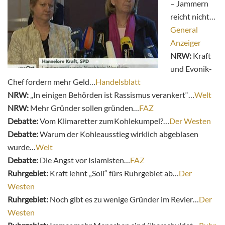
– Jammern
reicht nicht…
General
Anzeiger
NRW:
Kraft
und Evonik-
Chef fordern mehr Geld…
Handelsblatt
NRW:
„In einigen Behörden ist Rassismus verankert“…
Welt
NRW:
Mehr Gründer sollen gründen…
FAZ
Debatte:
Vom Klimaretter zum Kohlekumpel?…
Der Westen
Debatte:
Warum der Kohleausstieg wirklich abgeblasen
wurde…
Welt
Debatte:
Die Angst vor Islamisten…
FAZ
Ruhrgebiet:
Kraft lehnt „Soli“ fürs Ruhrgebiet ab…
Der
Westen
Ruhrgebiet:
Noch gibt es zu wenige Gründer im Revier…
Der
Westen