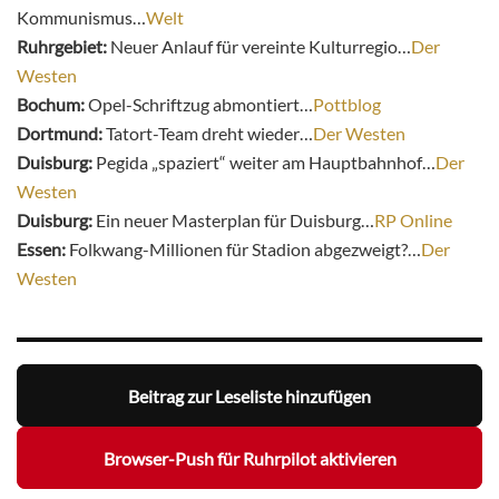
Kommunismus…
Welt
Ruhrgebiet:
Neuer Anlauf für vereinte Kulturregio…
Der
Westen
Bochum:
Opel-Schriftzug abmontiert…
Pottblog
Dortmund:
Tatort-Team dreht wieder…
Der Westen
Duisburg:
Pegida „spaziert“ weiter am Hauptbahnhof…
Der
Westen
Duisburg:
Ein neuer Masterplan für Duisburg…
RP Online
Essen:
Folkwang-Millionen für Stadion abgezweigt?…
Der
Westen
Beitrag zur Leseliste hinzufügen
Browser-Push für Ruhrpilot aktivieren