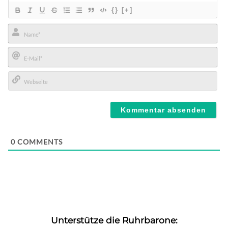
{}
[+]
Name*
E-
Mail*
Webseite
0
COMMENTS
Unterstütze die Ruhrbarone: