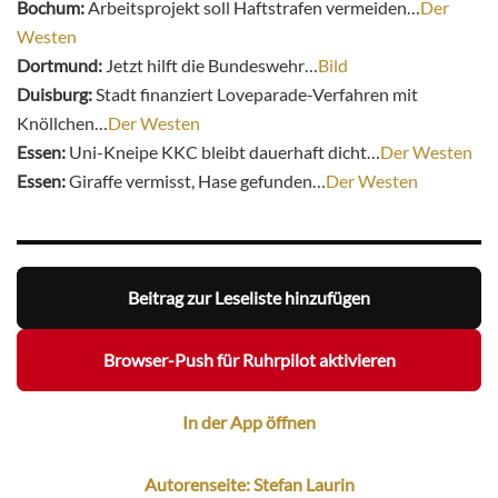
Bochum:
Arbeitsprojekt soll Haftstrafen vermeiden…
Der
Westen
Dortmund:
Jetzt hilft die Bundeswehr…
Bild
Duisburg:
Stadt finanziert Loveparade-Verfahren mit
Knöllchen…
Der Westen
Essen:
Uni-Kneipe KKC bleibt dauerhaft dicht…
Der Westen
Essen:
Giraffe vermisst, Hase gefunden…
Der Westen
Beitrag zur Leseliste hinzufügen
Browser-Push für Ruhrpilot aktivieren
In der App öffnen
Autorenseite: Stefan Laurin