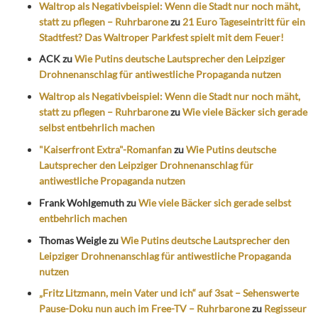
Waltrop als Negativbeispiel: Wenn die Stadt nur noch mäht,
statt zu pflegen – Ruhrbarone
zu
21 Euro Tageseintritt für ein
Stadtfest? Das Waltroper Parkfest spielt mit dem Feuer!
ACK
zu
Wie Putins deutsche Lautsprecher den Leipziger
Drohnenanschlag für antiwestliche Propaganda nutzen
Waltrop als Negativbeispiel: Wenn die Stadt nur noch mäht,
statt zu pflegen – Ruhrbarone
zu
Wie viele Bäcker sich gerade
selbst entbehrlich machen
"Kaiserfront Extra"-Romanfan
zu
Wie Putins deutsche
Lautsprecher den Leipziger Drohnenanschlag für
antiwestliche Propaganda nutzen
Frank Wohlgemuth
zu
Wie viele Bäcker sich gerade selbst
entbehrlich machen
Thomas Weigle
zu
Wie Putins deutsche Lautsprecher den
Leipziger Drohnenanschlag für antiwestliche Propaganda
nutzen
„Fritz Litzmann, mein Vater und ich“ auf 3sat – Sehenswerte
Pause-Doku nun auch im Free-TV – Ruhrbarone
zu
Regisseur