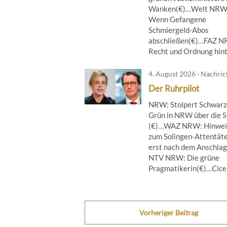
Wanken(€)…Welt NRW
Wenn Gefangene
Schmiergeld-Abos
abschließen(€)…FAZ 
Recht und Ordnung hinte
4. August 2026 · Nachri
Der Ruhrpilot
NRW: Stolpert Schwarz
Grün in NRW über die S
(€)…WAZ NRW: Hinwei
zum Solingen-Attentät
erst nach dem Anschla
NTV NRW: Die grüne
Pragmatikerin(€)…Cicero
Vorheriger Beitrag