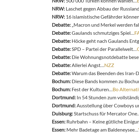
NRW:
500 000 Türken können wählen…
B
NRW:
Laschet gegen Abbau der Russlan
NRW:
16 islamistische Gefährder könn
Debatte:
„Macron und Merkel werden fal
Debatte:
Gaulands schmutziges Spiel…
F
Debatte:
Höcke geht nach Gaulands Entg
Debatte:
SPD – Partei der Parallelwelt…
Debatte:
Die Wohnungsnotdebatte bes
Debatte:
Allerlei Angst…
NZZ
Debatte:
Warum das Beenden des Iran-De
Bochum:
Diese Bands kommen zu Bochu
Bochum:
Fest der Kulturen…
Bo Alternati
Dortmund:
In 54 Stunden zum vollstän
Dortmund:
Ausstellung über Cowboys u
Duisburg:
Startschuss für Mercator One
Essen:
Ruhrbahn – Keine gütliche Einigu
Essen:
Mehr Badetage am Baldeneysee…