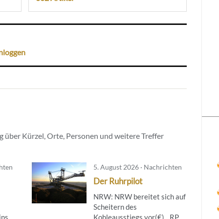
nloggen
 über Kürzel, Orte, Personen und weitere Treffer
chten
5. August 2026 · Nachrichten
Der Ruhrpilot
NRW: NRW bereitet sich auf
Scheitern des
ins
Kohleausstiegs vor(€)…RP