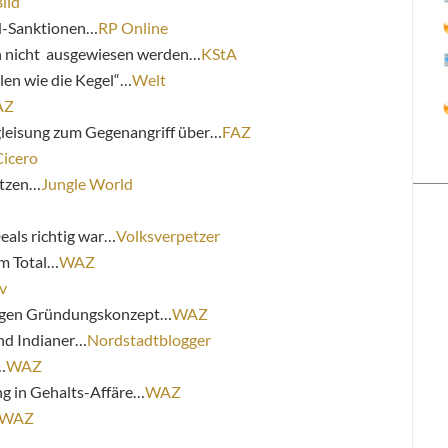
ild
d-Sanktionen…
RP Online
en nicht ausgewiesen werden…
KStA
len wie die Kegel“…
Welt
AZ
leisung zum Gegenangriff über…
FAZ
Cicero
etzen…
Jungle World
als richtig war…
Volksverpetzer
m Total…
WAZ
v
digen Gründungskonzept…
WAZ
nd Indianer…
Nordstadtblogger
…
WAZ
ng in Gehalts-Affäre…
WAZ
WAZ