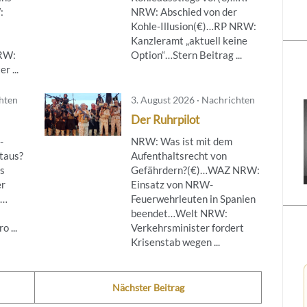
:
NRW: Abschied von der
Kohle-Illusion(€)…RP NRW:
Kanzleramt „aktuell keine
NRW:
Option“…Stern Beitrag ...
r ...
chten
3. August 2026 · Nachrichten
Der Ruhrpilot
-
NRW: Was ist mit dem
taus?
Aufenthaltsrecht von
s
Gefährdern?(€)…WAZ NRW:
er
Einsatz von NRW-
g…
Feuerwehrleuten in Spanien
beendet…Welt NRW:
 ...
Verkehrsminister fordert
Krisenstab wegen ...
Nächster Beitrag