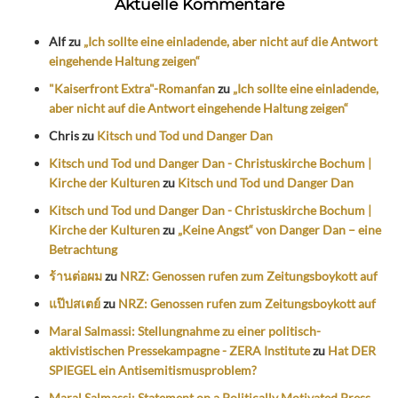
Aktuelle Kommentare
Alf
zu
„Ich sollte eine einladende, aber nicht auf die Antwort
eingehende Haltung zeigen“
"Kaiserfront Extra"-Romanfan
zu
„Ich sollte eine einladende,
aber nicht auf die Antwort eingehende Haltung zeigen“
Chris
zu
Kitsch und Tod und Danger Dan
Kitsch und Tod und Danger Dan - Christuskirche Bochum |
Kirche der Kulturen
zu
Kitsch und Tod und Danger Dan
Kitsch und Tod und Danger Dan - Christuskirche Bochum |
Kirche der Kulturen
zu
„Keine Angst“ von Danger Dan – eine
Betrachtung
ร้านต่อผม
zu
NRZ: Genossen rufen zum Zeitungsboykott auf
แป๊ปสเตย์
zu
NRZ: Genossen rufen zum Zeitungsboykott auf
Maral Salmassi: Stellungnahme zu einer politisch-
aktivistischen Pressekampagne - ZERA Institute
zu
Hat DER
SPIEGEL ein Antisemitismusproblem?
Maral Salmassi: Statement on a Politically Motivated Press