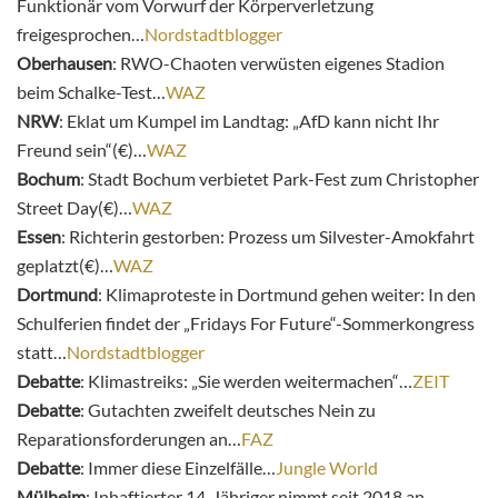
Funktionär vom Vorwurf der Körperverletzung
freigesprochen…
Nordstadtblogger
Oberhausen
: RWO-Chaoten verwüsten eigenes Stadion
beim Schalke-Test…
WAZ
NRW
: Eklat um Kumpel im Landtag: „AfD kann nicht Ihr
Freund sein“(€)…
WAZ
Bochum
: Stadt Bochum verbietet Park-Fest zum Christopher
Street Day(€)…
WAZ
Essen
: Richterin gestorben: Prozess um Silvester-Amokfahrt
geplatzt(€)…
WAZ
Dortmund
: Klimaproteste in Dortmund gehen weiter: In den
Schulferien findet der „Fridays For Future“-Sommerkongress
statt…
Nordstadtblogger
Debatte
: Klimastreiks: „Sie werden weitermachen“…
ZEIT
Debatte
: Gutachten zweifelt deutsches Nein zu
Reparationsforderungen an…
FAZ
Debatte
: Immer diese Einzelfälle…
Jungle World
Mülheim
: Inhaftierter 14-Jähriger nimmt seit 2018 an