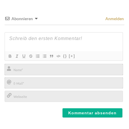
Abonnieren
Anmelden
{}
[+]
Name*
E-
Mail*
Webseite