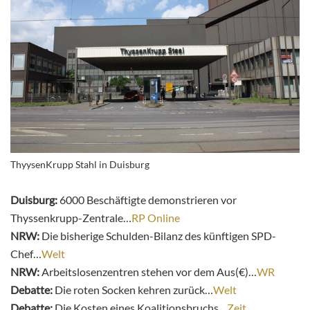
ThyysenKrupp Stahl in Duisburg
Duisburg:
6000 Beschäftigte demonstrieren vor
Thyssenkrupp-Zentrale…
RP Online
NRW:
Die bisherige Schulden-Bilanz des künftigen SPD-
Chef…
Welt
NRW:
Arbeitslosenzentren stehen vor dem Aus(€)…
WR
Debatte:
Die roten Socken kehren zurück…
Welt
Debatte:
Die Kosten eines Koalitionsbruchs…
Zeit