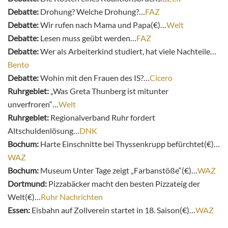
Debatte:
Drohung? Welche Drohung?…
FAZ
Debatte:
Wir rufen nach Mama und Papa(€)…
Welt
Debatte:
Lesen muss geübt werden…
FAZ
Debatte:
Wer als Arbeiterkind studiert, hat viele Nachteile…
Bento
Debatte:
Wohin mit den Frauen des IS?…
Cicero
Ruhrgebiet:
„Was Greta Thunberg ist mitunter
unverfroren“…
Welt
Ruhrgebiet:
Regionalverband Ruhr fordert
Altschuldenlösung…
DNK
Bochum:
Harte Einschnitte bei Thyssenkrupp befürchtet(€)…
WAZ
Bochum:
Museum Unter Tage zeigt „Farbanstöße“(€)…
WAZ
Dortmund:
Pizzabäcker macht den besten Pizzateig der
Welt(€)…
Ruhr Nachrichten
Essen:
Eisbahn auf Zollverein startet in 18. Saison(€)…
WAZ