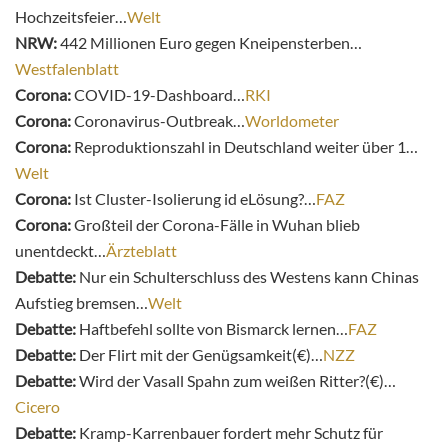
Hochzeitsfeier…
Welt
NRW:
442 Millionen Euro gegen Kneipensterben…
Westfalenblatt
Corona:
COVID-19-Dashboard…
RKI
Corona:
Coronavirus-Outbreak…
Worldometer
Corona:
Reproduktionszahl in Deutschland weiter über 1…
Welt
Corona:
Ist Cluster-Isolierung id eLösung?…
FAZ
Corona:
Großteil der Corona-Fälle in Wuhan blieb
unentdeckt…
Ärzteblatt
Debatte:
Nur ein Schulterschluss des Westens kann Chinas
Aufstieg bremsen…
Welt
Debatte:
Haftbefehl sollte von Bismarck lernen…
FAZ
Debatte:
Der Flirt mit der Genügsamkeit(€)…
NZZ
Debatte:
Wird der Vasall Spahn zum weißen Ritter?(€)…
Cicero
Debatte:
Kramp-Karrenbauer fordert mehr Schutz für