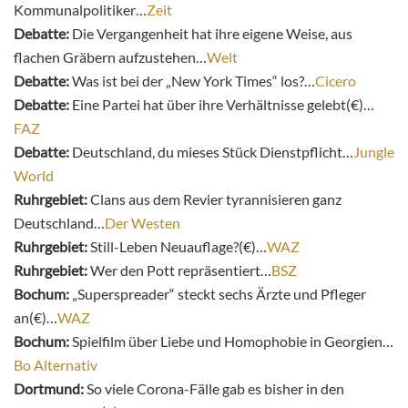
Kommunalpolitiker…
Zeit
Debatte:
Die Vergangenheit hat ihre eigene Weise, aus
flachen Gräbern aufzustehen…
Welt
Debatte:
Was ist bei der „New York Times“ los?…
Cicero
Debatte:
Eine Partei hat über ihre Verhältnisse gelebt(€)…
FAZ
Debatte:
Deutschland, du mieses Stück Dienstpflicht…
Jungle
World
Ruhrgebiet:
Clans aus dem Revier tyrannisieren ganz
Deutschland…
Der Westen
Ruhrgebiet:
Still-Leben Neuauflage?(€)…
WAZ
Ruhrgebiet:
Wer den Pott repräsentiert…
BSZ
Bochum:
„Superspreader“ steckt sechs Ärzte und Pfleger
an(€)…
WAZ
Bochum:
Spielfilm über Liebe und Homophobie in Georgien…
Bo Alternativ
Dortmund:
So viele Corona-Fälle gab es bisher in den