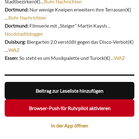
Stadtbezirken(€)…
Ruhr Nachrichten
Dortmund:
Nur wenige Kneipen erweitern ihre Terrassen(€)
…
Ruhr Nachrichten
Dortmund:
Filmserie mit „Steiger“ Martin Kaysh…
Nordstadtblogger
Duisburg:
Biergarten 2.0 verstößt gegen das Disco-Verbot(€)
…
WAZ
Essen:
So steht es um Musikpalette und Turock(€)…
WAZ
Beitrag zur Leseliste hinzufügen
Browser-Push für Ruhrpilot aktivieren
In der App öffnen