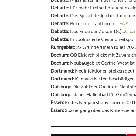
Debatte:
Für mehr Freiheit braucht es ei
Debatte:
Das Sprachdesign bestimmt da
Debatte:
Bitte sofort aufhören!…
FAZ
Debatte:
Das Ende der Zukunft(€)…
Cice
Debatte:
Entpolitisierte Gesundheitspol
Ruhrgebiet:
22 Gründe für ein tolles 20
Bochum:
OB Eiskirch blickt mit Zuversic
Bochum:
Neubaugebiet Gerthe-West ist 
Dortmund:
Neuinfektionen steigen deutl
Dortmund:
Klimaaktivisten beschädigen
Duisburg:
Die Zahl der Omikron-Neuinfek
Duisburg:
Neues Hallenbad für Großen
Essen:
Erstes Neujahrsbaby kam um 0.01
Essen:
Spaziergang über das Kutel-Gelä