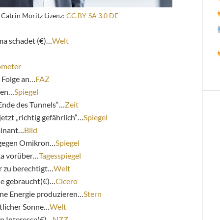
 Catrin Moritz Lizenz:
CC BY-SA 3.0 DE
a schadet (€)…
Welt
ometer
n Folge an…
FAZ
nen…
Spiegel
 Ende des Tunnels“…
Zeit
etzt „richtig gefährlich“…
Spiegel
minant…
Bild
 gegen Omikron…
Spiegel
ka vorüber…
Tagesspiegel
ur zu berechtigt…
Welt
ie gebraucht(€)…
Cicero
üne Energie produzieren…
Stern
tlicher Sonne…
Welt
n Interesse(€)…
NZZ