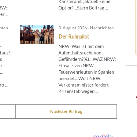
Kanzleramt „aktuell keine
NRW:
Option“…Stern Beitrag ...
r ...
chten
3. August 2026 · Nachrichten
Der Ruhrpilot
-
NRW: Was ist mit dem
taus?
Aufenthaltsrecht von
s
Gefährdern?(€)…WAZ NRW:
er
Einsatz von NRW-
g…
Feuerwehrleuten in Spanien
beendet…Welt NRW:
 ...
Verkehrsminister fordert
Krisenstab wegen ...
Nächster Beitrag