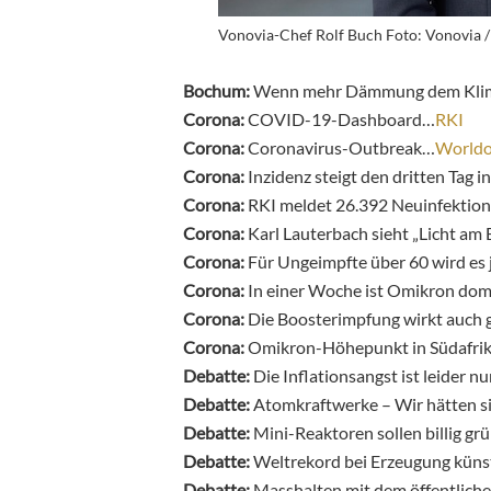
Vonovia-Chef Rolf Buch Foto: Vonovia /
Bochum:
Wenn mehr Dämmung dem Klim
Corona:
COVID-19-Dashboard…
RKI
Corona:
Coronavirus-Outbreak…
World
Corona:
Inzidenz steigt den dritten Tag i
Corona:
RKI meldet 26.392 Neuinfektio
Corona:
Karl Lauterbach sieht „Licht am
Corona:
Für Ungeimpfte über 60 wird es j
Corona:
In einer Woche ist Omikron do
Corona:
Die Boosterimpfung wirkt auch
Corona:
Omikron-Höhepunkt in Südafri
Debatte:
Die Inflationsangst ist leider n
Debatte:
Atomkraftwerke
–
Wir hätten s
Debatte:
Mini-Reaktoren sollen billig gr
Debatte:
Weltrekord bei Erzeugung küns
Debatte:
Masshalten mit dem öffentliche