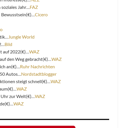
n soziales Jahr…
FAZ
s Bewusstsein(€)…
Cicero
ro
itik…
Jungle World
22…
Bild
ht auf 2022(€)…
WAZ
auf den Weg gebracht(€)…
WAZ
ich an(€)…
Ruhr Nachrichten
 50 Autos…
Nordstadtblogger
tionen steigt schnell(€)…
WAZ
baum(€)…
WAZ
 Uhr zur Welt(€)…
WAZ
nde(€)…
WAZ