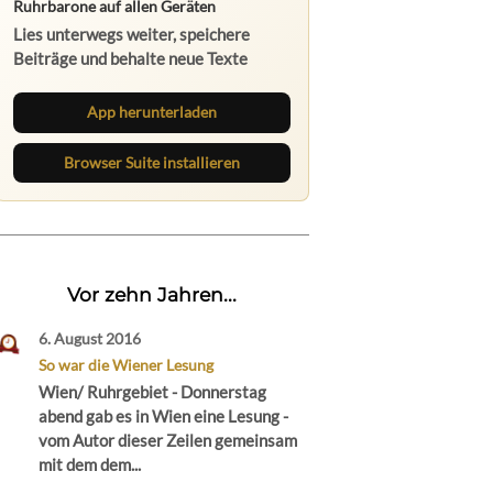
Ruhrbarone auf allen Geräten
Lies unterwegs weiter, speichere
Beiträge und behalte neue Texte
direkt im Browser im Blick.
App herunterladen
Browser Suite installieren
Vor zehn Jahren...
6. August 2016
So war die Wiener Lesung
Wien/ Ruhrgebiet - Donnerstag
abend gab es in Wien eine Lesung -
vom Autor dieser Zeilen gemeinsam
mit dem dem...