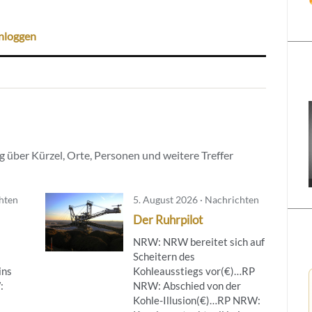
nloggen
 über Kürzel, Orte, Personen und weitere Treffer
chten
5. August 2026 · Nachrichten
Der Ruhrpilot
NRW: NRW bereitet sich auf
Scheitern des
ins
Kohleausstiegs vor(€)…RP
:
NRW: Abschied von der
Kohle-Illusion(€)…RP NRW: