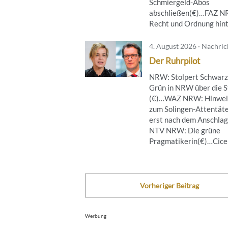
Schmiergeld-Abos
abschließen(€)…FAZ 
Recht und Ordnung hinte
4. August 2026 · Nachri
Der Ruhrpilot
NRW: Stolpert Schwarz
Grün in NRW über die S
(€)…WAZ NRW: Hinwei
zum Solingen-Attentät
erst nach dem Anschla
NTV NRW: Die grüne
Pragmatikerin(€)…Cicero
Vorheriger Beitrag
Werbung