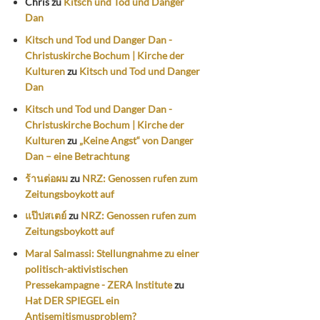
Chris
zu
Kitsch und Tod und Danger
Dan
Kitsch und Tod und Danger Dan -
Christuskirche Bochum | Kirche der
Kulturen
zu
Kitsch und Tod und Danger
Dan
Kitsch und Tod und Danger Dan -
Christuskirche Bochum | Kirche der
Kulturen
zu
„Keine Angst“ von Danger
Dan – eine Betrachtung
ร้านต่อผม
zu
NRZ: Genossen rufen zum
Zeitungsboykott auf
แป๊ปสเตย์
zu
NRZ: Genossen rufen zum
Zeitungsboykott auf
Maral Salmassi: Stellungnahme zu einer
politisch-aktivistischen
Pressekampagne - ZERA Institute
zu
Hat DER SPIEGEL ein
Antisemitismusproblem?