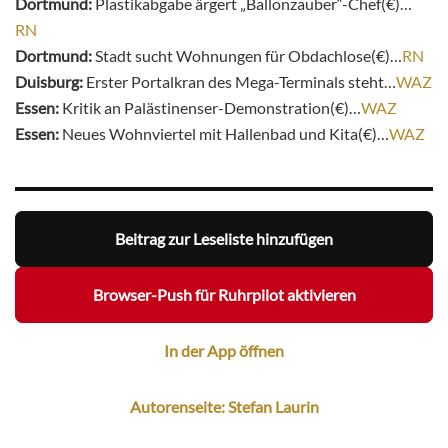
Dortmund:
Plastikabgabe ärgert „Ballonzauber“-Chef(€)…
RN
Dortmund:
Stadt sucht Wohnungen für Obdachlose(€)…
RN
Duisburg:
Erster Portalkran des Mega-Terminals steht…
WAZ
Essen:
Kritik an Palästinenser-Demonstration(€)…
WAZ
Essen:
Neues Wohnviertel mit Hallenbad und Kita(€)…
WAZ
Beitrag zur Leseliste hinzufügen
Browser-Push für Ruhrpilot aktivieren
In der App öffnen
Autorenseite: Stefan Laurin