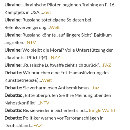
Ukraine:
Ukrainische Piloten beginnen Training an F-16-
Kampfjets in USA…
Zeit
Ukraine:
Russland tötet eigene Soldaten bei
Befehlsverweigerung…
Welt
Ukraine:
Russland könnte „auf längere Sicht“ Baltikum
angreifen…
NTV
Ukraine:
Wo bleibt die Moral? Volle Unterstützung der
Ukraine ist Pflicht!(€)…
NZZ
Ukraine:
„Russische Luftwaffe zieht sich zurück“…
FAZ
Debatte:
Wir brauchen eine Ent-Hamasifizierung des
Kunstbetriebs(€)…
Welt
Debatte:
Sie verharmlosen Antisemitismus…
taz
Debatte:
„Bitte überprüfen Sie Ihre Meinung über den
Nahostkonflikt“…
NTV
Debatte:
Bis sie wieder in Sicherheit sind…
Jungle World
Debatte:
Politiker warnen vor Terroranschlägen in
Deutschland…
FAZ