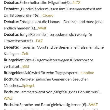
Debatte:
Sicherheitsrisiko Migration(€)…
NZZ
Debatte:
„Bundesländer müssen ihre Zusammenarbeit mit
DITIB überprüfen“(€)…
Cicero
Debatte:
Erdogan lobt die Hamas – Deutschland muss jetzt
endlich handeln(€)…
Welt
Debatte:
Junge Reisende interessieren sich wenig für
Umweltschutz(€)…
FAZ
Debatte:
Frauen im Vorstand verdienen mehr als männliche
Kollegen…
Zeit
Ruhrgebiet:
Vize-Bürgermeister wegen Kinderpornos
verhaftet…
Bild
Ruhrgebiet:
A40 wird für zehn Tage gesperrt…
t-online
Bochum:
Vertreter jüdischer Gemeinden besuchen
Moschee…
Spiegel
Bochum:
Lammert warnt vor „Siegeszug des Populismus“…
WAZ
Bochum:
Sprache und Beruf gleichzeitig lernen(€)…
WAZ