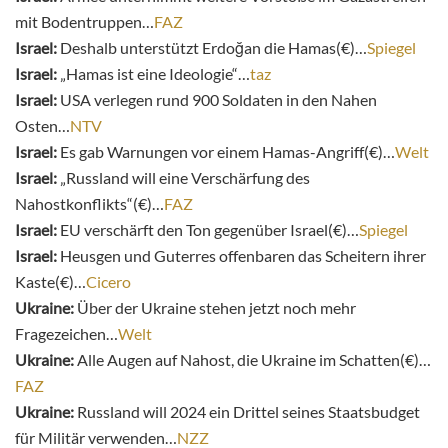
mit Bodentruppen…
FAZ
Israel:
Deshalb unterstützt Erdoğan die Hamas(€)…
Spiegel
Israel:
„Hamas ist eine Ideologie“…
taz
Israel:
USA verlegen rund 900 Soldaten in den Nahen
Osten…
NTV
Israel:
Es gab Warnungen vor einem Hamas-Angriff(€)…
Welt
Israel:
„Russland will eine Verschärfung des
Nahostkonflikts“(€)…
FAZ
Israel:
EU verschärft den Ton gegenüber Israel(€)…
Spiegel
Israel:
Heusgen und Guterres offenbaren das Scheitern ihrer
Kaste(€)…
Cicero
Ukraine:
Über der Ukraine stehen jetzt noch mehr
Fragezeichen…
Welt
Ukraine:
Alle Augen auf Nahost, die Ukraine im Schatten(€)…
FAZ
Ukraine:
Russland will 2024 ein Drittel seines Staatsbudget
für Militär verwenden…
NZZ