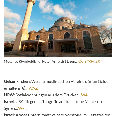
Moschee (Symboldbild) Foto: Arne List Lizenz:
CC BY-SA 2.0
Gelsenkirchen:
Welche muslimischen Vereine dürfen Gelder
erhalten?(€)…
WAZ
NRW:
Sozialwohnungen aus dem Drucker…
WA
Israel:
USA fliegen Luftangriffe auf Iran-treue Milizen in
Syrien…
Welt
Israel:
Armee unternimmt weitere Vorstöße im Gazastreifen