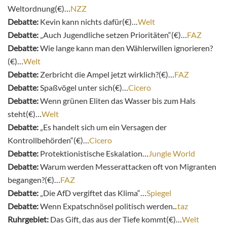
Weltordnung(€)…
NZZ
Debatte:
Kevin kann nichts dafür(€)…
Welt
Debatte:
„Auch Jugendliche setzen Prioritäten“(€)…
FAZ
Debatte:
Wie lange kann man den Wählerwillen ignorieren?
(€)…
Welt
Debatte:
Zerbricht die Ampel jetzt wirklich?(€)…
FAZ
Debatte:
Spaßvögel unter sich(€)…
Cicero
Debatte:
Wenn grünen Eliten das Wasser bis zum Hals
steht(€)…
Welt
Debatte:
„Es handelt sich um ein Versagen der
Kontrollbehörden“(€)…
Cicero
Debatte:
Protektionistische Eskalation…
Jungle World
Debatte:
Warum werden Messerattacken oft von Migranten
begangen?(€)…
FAZ
Debatte:
„Die AfD vergiftet das Klima“…
Spiegel
Debatte:
Wenn Expatschnösel politisch werden..
.taz
Ruhrgebiet:
Das Gift, das aus der Tiefe kommt(€)…
Welt