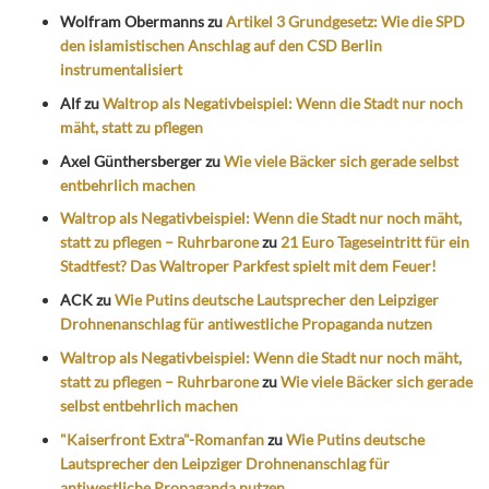
Wolfram Obermanns
zu
Artikel 3 Grundgesetz: Wie die SPD
den islamistischen Anschlag auf den CSD Berlin
instrumentalisiert
Alf
zu
Waltrop als Negativbeispiel: Wenn die Stadt nur noch
mäht, statt zu pflegen
Axel Günthersberger
zu
Wie viele Bäcker sich gerade selbst
entbehrlich machen
Waltrop als Negativbeispiel: Wenn die Stadt nur noch mäht,
statt zu pflegen – Ruhrbarone
zu
21 Euro Tageseintritt für ein
Stadtfest? Das Waltroper Parkfest spielt mit dem Feuer!
ACK
zu
Wie Putins deutsche Lautsprecher den Leipziger
Drohnenanschlag für antiwestliche Propaganda nutzen
Waltrop als Negativbeispiel: Wenn die Stadt nur noch mäht,
statt zu pflegen – Ruhrbarone
zu
Wie viele Bäcker sich gerade
selbst entbehrlich machen
"Kaiserfront Extra"-Romanfan
zu
Wie Putins deutsche
Lautsprecher den Leipziger Drohnenanschlag für
antiwestliche Propaganda nutzen