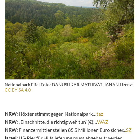
Nationalpark Eifel Foto: DANUSHKAR MATHIVATHANAN Lizenz:
CC BY-SA 4.0
NRW:
Höxter stimmt gegen Nationalpark…
taz
NRW:
„Einschnitte, die richtig weh tun“(€)…
WAZ
NRW:
Finanzermittler stellen 85,5 Millionen Euro sicher..
.SZ
Israel:
US-Pier für Hilfslieferung muss abgebaut werden…