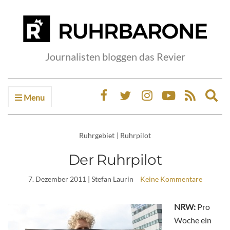
Journalisten bloggen das Revier
Menu
Ex
sea
fo
Ruhrgebiet
|
Ruhrpilot
Der Ruhrpilot
7. Dezember 2011
| Stefan Laurin
Keine Kommentare
NRW:
Pro
Woche ein