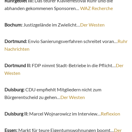
Ruhrgebiet III:
Das teurer Klavierfestival Ruhr und die
abhanden gekommenen Sponsoren…
WAZ Recherche
Bochum:
Justizgelände im Zwielicht…
Der Westen
Dortmund:
Envio Sanierungsverfahren schreitet voran…
Ruhr
Nachrichten
Dortmund II:
FDP nimmt Stadt-Betriebe in die Pflicht…
Der
Westen
Duisburg:
CDU empfiehlt Mitgliedern nicht zum
Bürgerentscheid zu gehen…
Der Westen
Duisburg II:
Mar­cel Wo­jna­ro­wicz im Interview…
Reflexion
Essen:
Markt für teure Eigentumswohnungen boomt…
Der