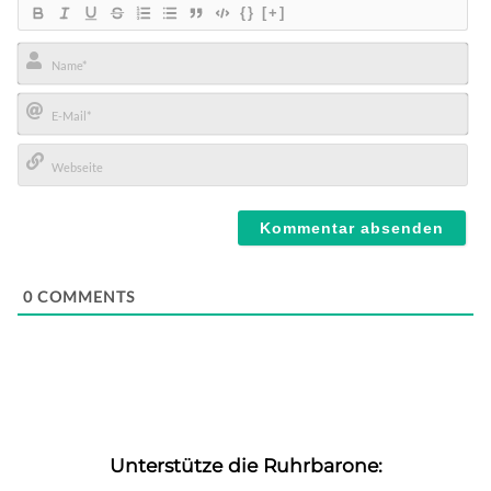
{}
[+]
Name*
E-
Mail*
Webseite
0
COMMENTS
Unterstütze die Ruhrbarone: