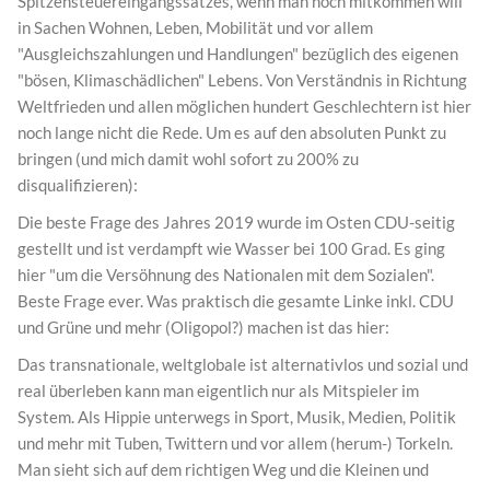
Spitzensteuereingangssatzes, wenn man noch mitkommen will
in Sachen Wohnen, Leben, Mobilität und vor allem
"Ausgleichszahlungen und Handlungen" bezüglich des eigenen
"bösen, Klimaschädlichen" Lebens. Von Verständnis in Richtung
Weltfrieden und allen möglichen hundert Geschlechtern ist hier
noch lange nicht die Rede. Um es auf den absoluten Punkt zu
bringen (und mich damit wohl sofort zu 200% zu
disqualifizieren):
Die beste Frage des Jahres 2019 wurde im Osten CDU-seitig
gestellt und ist verdampft wie Wasser bei 100 Grad. Es ging
hier "um die Versöhnung des Nationalen mit dem Sozialen".
Beste Frage ever. Was praktisch die gesamte Linke inkl. CDU
und Grüne und mehr (Oligopol?) machen ist das hier:
Das transnationale, weltglobale ist alternativlos und sozial und
real überleben kann man eigentlich nur als Mitspieler im
System. Als Hippie unterwegs in Sport, Musik, Medien, Politik
und mehr mit Tuben, Twittern und vor allem (herum-) Torkeln.
Man sieht sich auf dem richtigen Weg und die Kleinen und