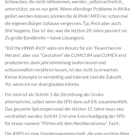
Schwachen, die nicht mitkommen, werden _selbstverfreilich_
unterstützt, wo es nur geht. Wenn allerdings Probleme in Afrika
gelöst werden müssen, können die ALPHA!-MFD-ler schon mal
die eigenen Bürger zuhause vergessen. Tja, Pech aber auch:
Shit happenz. Das ist das, was die letzten 20 Jahre passiert ist.
Zu große Bandbreite = keine Lösung(en).
"Kill the HNWI-Rich" wäre ein Ansatz für ein "Feuerchen im
Herzen", aber von "Gestalten" die CUMCUM und CUMEX erst
produzieren, dann jahrzehntelang laufen lassen und
schlussendlich verjähren lassen, ist das nicht zu erwarten.
Kleine Konzepte in vernünftig und tolerant sind die Zukunft,
Yo!, wenn ich nur dran glauben könnte.
Für mich ist als Schritt 1 die Zerstörung der Groko
alternativlos, selbst wenn die SPD dann auf 6% zusammenfällt.
Das gesamte Spitzenpersonal der letzten 15 Jahre muss neu
verdrahtet werden. Schritt 2 ist eine Entschuldigung der SPD
für etwas namens "Flirten mit dem Neoliberalismus". Fazit:
Die #SPD ist eine Glaubensgemeinschaft, die vom rechten Weg