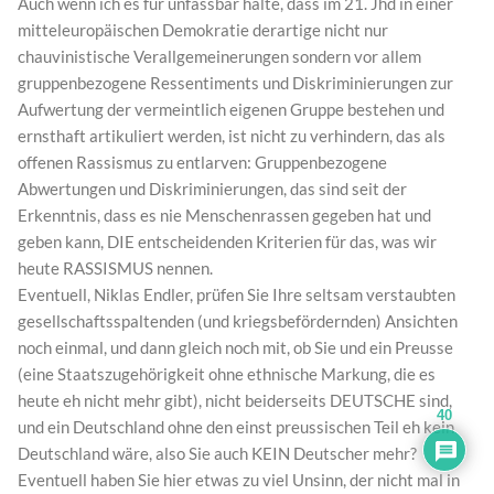
Auch wenn ich es für unfassbar halte, dass im 21. Jhd in einer
mitteleuropäischen Demokratie derartige nicht nur
chauvinistische Verallgemeinerungen sondern vor allem
gruppenbezogene Ressentiments und Diskriminierungen zur
Aufwertung der vermeintlich eigenen Gruppe bestehen und
ernsthaft artikuliert werden, ist nicht zu verhindern, das als
offenen Rassismus zu entlarven: Gruppenbezogene
Abwertungen und Diskriminierungen, das sind seit der
Erkenntnis, dass es nie Menschenrassen gegeben hat und
geben kann, DIE entscheidenden Kriterien für das, was wir
heute RASSISMUS nennen.
Eventuell, Niklas Endler, prüfen Sie Ihre seltsam verstaubten
gesellschaftsspaltenden (und kriegsbefördernden) Ansichten
noch einmal, und dann gleich noch mit, ob Sie und ein Preusse
(eine Staatszugehörigkeit ohne ethnische Markung, die es
heute eh nicht mehr gibt), nicht beiderseits DEUTSCHE sind,
40
und ein Deutschland ohne den einst preussischen Teil eh kein
Deutschland wäre, also Sie auch KEIN Deutscher mehr?
Eventuell haben Sie hier etwas zu viel Unsinn, der nicht mal in