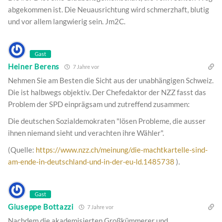
abgekommen ist. Die Neuausrichtung wird schmerzhaft, blutig
und vor allem langwierig sein. Jm2C.
Gast
Heiner Berens
7 Jahre vor
Nehmen Sie am Besten die Sicht aus der unabhängigen Schweiz.
Die ist halbwegs objektiv. Der Chefedaktor der NZZ fasst das
Problem der SPD einprägsam und zutreffend zusammen:
Die deutschen Sozialdemokraten "lösen Probleme, die ausser
ihnen niemand sieht und verachten ihre Wähler".
(Quelle:
https://www.nzz.ch/meinung/die-machtkartelle-sind-
am-ende-in-deutschland-und-in-der-eu-ld.1485738
).
Gast
Giuseppe Bottazzi
7 Jahre vor
Nachdem die akademisierten Großkümmerer und