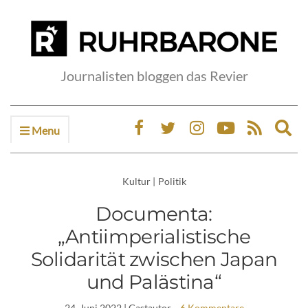
Journalisten bloggen das Revier
Menu
Ex
sea
fo
Kultur
|
Politik
Documenta:
„Antiimperialistische
Solidarität zwischen Japan
und Palästina“
24. Juni 2022
| Gastautor
6 Kommentare