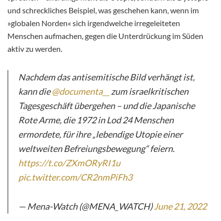
und schreckliches Beispiel, was geschehen kann, wenn im
»globalen Norden« sich irgendwelche irregeleiteten
Menschen aufmachen, gegen die Unterdrückung im Süden
aktiv zu werden.
Nachdem das antisemitische Bild verhängt ist,
kann die
@documenta__
zum israelkritischen
Tagesgeschäft übergehen – und die Japanische
Rote Arme, die 1972 in Lod 24 Menschen
ermordete, für ihre „lebendige Utopie einer
weltweiten Befreiungsbewegung“ feiern.
https://t.co/ZXmORyRI1u
pic.twitter.com/CR2nmPiFh3
— Mena-Watch (@MENA_WATCH)
June 21, 2022