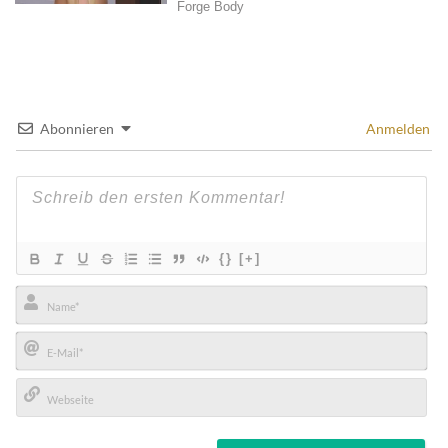
Abonnieren
Anmelden
{}
[+]
Name*
E-
Mail*
Webseite