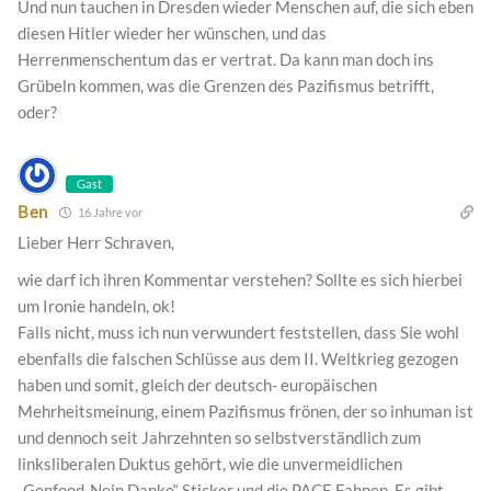
Und nun tauchen in Dresden wieder Menschen auf, die sich eben
diesen Hitler wieder her wünschen, und das
Herrenmenschentum das er vertrat. Da kann man doch ins
Grübeln kommen, was die Grenzen des Pazifismus betrifft,
oder?
Gast
Ben
16 Jahre vor
Lieber Herr Schraven,
wie darf ich ihren Kommentar verstehen? Sollte es sich hierbei
um Ironie handeln, ok!
Falls nicht, muss ich nun verwundert feststellen, dass Sie wohl
ebenfalls die falschen Schlüsse aus dem II. Weltkrieg gezogen
haben und somit, gleich der deutsch- europäischen
Mehrheitsmeinung, einem Pazifismus frönen, der so inhuman ist
und dennoch seit Jahrzehnten so selbstverständlich zum
linksliberalen Duktus gehört, wie die unvermeidlichen
„Genfood-Nein Danke“ Sticker und die PACE Fahnen. Es gibt