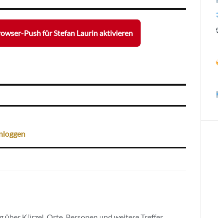
owser-Push für Stefan Laurin aktivieren
nloggen
 über Kürzel, Orte, Personen und weitere Treffer