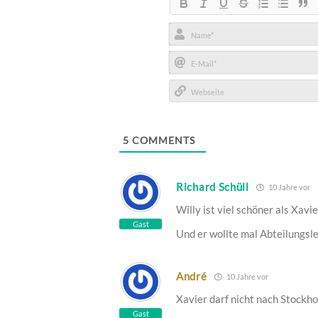
Name*
E-
Mail*
Webseite
5
COMMENTS
Richard Schüll
10 Jahre vor
Willy ist viel schöner als Xavie
Gast
Und er wollte mal Abteilungsl
André
10 Jahre vor
Xavier darf nicht nach Stockho
Gast