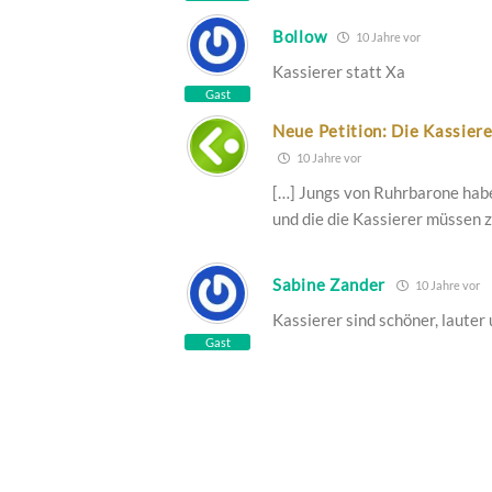
Bollow
10 Jahre vor
Kassierer statt Xa
Gast
Neue Petition: Die Kassiere
10 Jahre vor
[…] Jungs von Ruhrbarone hab
und die die Kassierer müssen 
Sabine Zander
10 Jahre vor
Kassierer sind schöner, lauter 
Gast