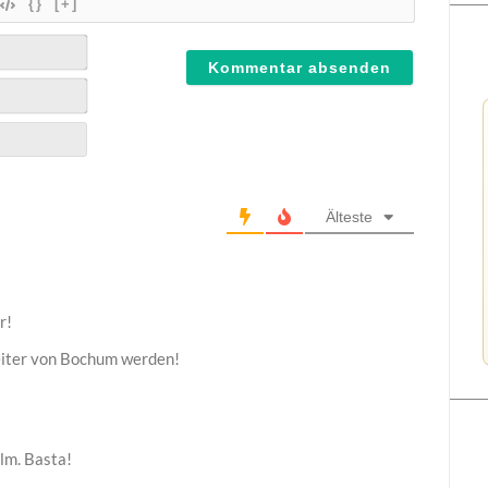
{}
[+]
Älteste
r!
eiter von Bochum werden!
lm. Basta!