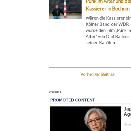
Punk im Alter und di
Kassierer in Bochum
Wären die Kassierer ei
Kölner Band, der WDR
würde den Film „Punk i
Alter“ von Olaf Ballnus 
seinen Kanälen ...
Vorheriger Beitrag
Werbung