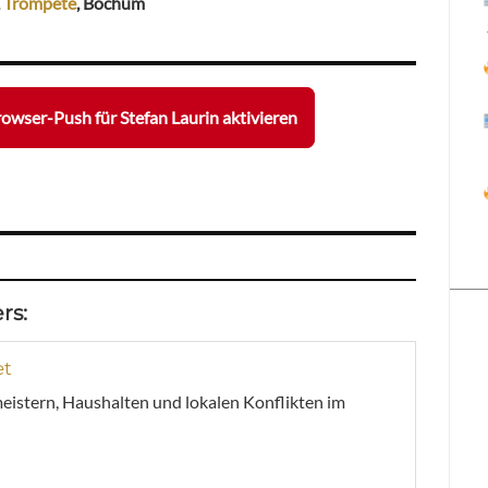
,
Trompete
, Bochum
owser-Push für Stefan Laurin aktivieren
rs:
et
meistern, Haushalten und lokalen Konflikten im