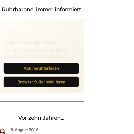
Ruhrbarone: immer informiert
Ruhrbarone auf allen Geräten
Lies unterwegs weiter, speichere
Beiträge und behalte neue Texte
direkt im Browser im Blick.
App herunterladen
Browser Suite installieren
Vor zehn Jahren...
8. August 2016