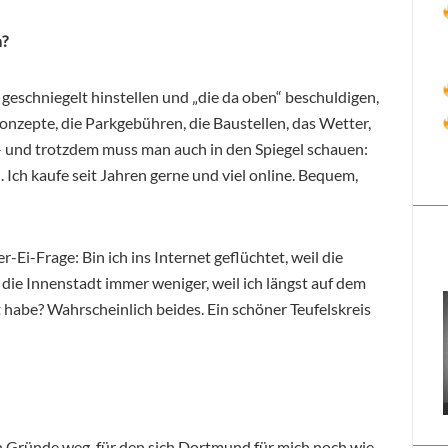
n?
 geschniegelt hinstellen und „die da oben“ beschuldigen,
 Konzepte, die Parkgebühren, die Baustellen, das Wetter,
– und trotzdem muss man auch in den Spiegel schauen:
. Ich kaufe seit Jahren gerne und viel online. Bequem,
Ei-Frage: Bin ich ins Internet geflüchtet, weil die
die Innenstadt immer weniger, weil ich längst auf dem
 habe? Wahrscheinlich beides. Ein schöner Teufelskreis
ten Gründe weg, für den sich Dortmund für mich noch wie