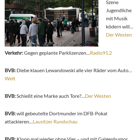
Szene
Jugendliche
mit Musik
ködern will…
Der Westen
Verkehr:
Gegen geplante Parklizenzen…
Radio91.2
BVB:
Diebe klauen Lewandowski alle vier Räder vom Auto…
Welt
BVB:
Schießt eine Marke auch Tore?…
Der Westen
BVB:
will gebeutelte Dortmunder im DFB-Pokal
attackieren…
Lausitzer Rundschau
BVB:
Klopp mal wieder ohne Vier – und mit Galgenhumor…