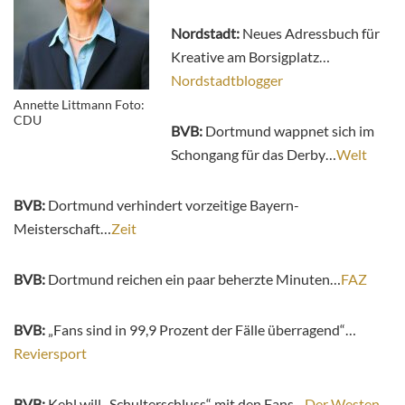
Nordstadt:
Neues Adressbuch für
Kreative am Borsigplatz…
Nordstadtblogger
Annette Littmann Foto:
CDU
BVB:
Dortmund wappnet sich im
Schongang für das Derby…
Welt
BVB:
Dortmund verhindert vorzeitige Bayern-
Meisterschaft…
Zeit
BVB:
Dortmund reichen ein paar beherzte Minuten…
FAZ
BVB:
„Fans sind in 99,9 Prozent der Fälle überragend“…
Reviersport
BVB:
Kehl will „Schulterschluss“ mit den Fans…
Der Westen