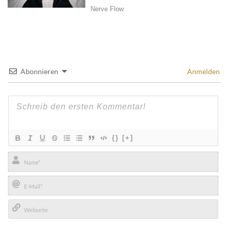
Abonnieren
Anmelden
{}
[+]
Name*
E-
Mail*
Webseite