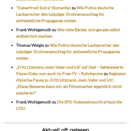
"Kaiserfront Extra"-Romanfan
zu
Wie Putins deutsche
Lautsprecher den Leipziger Drohnenanschlag für
antiwestliche Propaganda nutzen
Frank Wohlgemuth
zu
Wie viele Bäcker sich gerade selbst
entbehrlich machen
Thomas Weigle
zu
Wie Putins deutsche Lautsprecher den
Leipziger Drohnenanschlag für antiwestliche Propaganda
nutzen
„Fritz Litzmann, mein Vater und ich“ auf 3sat – Sehenswerte
Pause-Doku nun auch im Free-TV – Ruhrbarone
zu
Regisseur
Aljoscha Pause zu ‚Fritz Litzmann, mein Vater und ich‘:
„Etwas Besseres kann mir als Filmemacher eigentlich nicht
passieren!“
Frank Wohlgemuth
zu
Die SPD-Todessehnsucht erfasst die
CDU
Aktuell oft gelesen