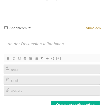
Abonnieren
Anmelden
{}
[+]
Name*
E-
Mail*
Webseite