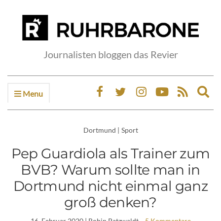
Journalisten bloggen das Revier
Menu
Ex
sea
fo
Dortmund
|
Sport
Pep Guardiola als Trainer zum
BVB? Warum sollte man in
Dortmund nicht einmal ganz
groß denken?
16. Februar 2020
| Robin Patzwaldt
5 Kommentare