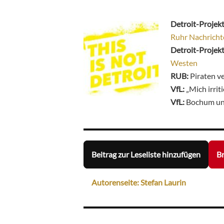
Detroit-Projekt
Ruhr Nachricht
Detroit-Projek
Westen
RUB:
Piraten v
VfL:
„Mich irrit
VfL:
Bochum unt
Beitrag zur Leseliste hinzufügen
Br
Autorenseite: Stefan Laurin