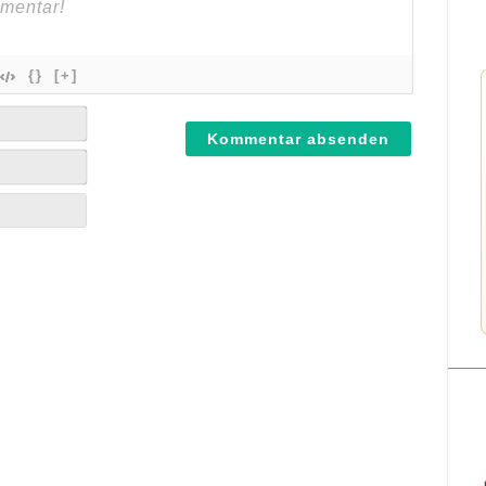
{}
[+]