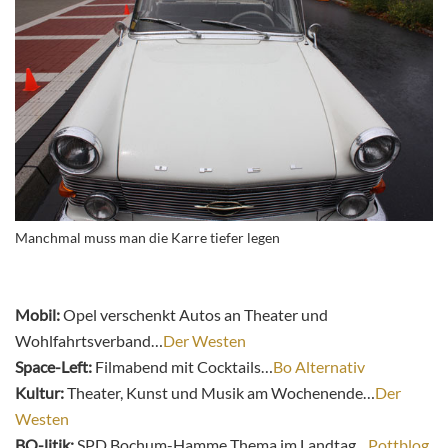
Manchmal muss man die Karre tiefer legen
Mobil:
Opel verschenkt Autos an Theater und
Wohlfahrtsverband…
Der Westen
Space-Left:
Filmabend mit Cocktails…
Bo Alternativ
Kultur:
Theater, Kunst und Musik am Wochenende…
Der
Westen
BO-litik:
SPD Bochum-Hamme Thema im Landtag…
Pottblog