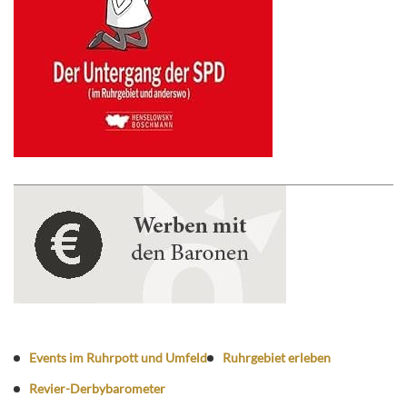
Events im Ruhrpott und Umfeld
Ruhrgebiet erleben
Revier-Derbybarometer