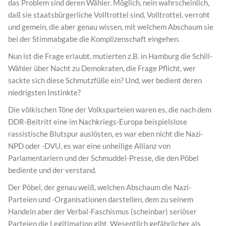
das Problem sind deren Wähler. Möglich, nein wahrscheinlich,
daß sie staatsbürgerliche Volltrottel sind, Volltrottel, verroht
und gemein, die aber genau wissen, mit welchem Abschaum sie
bei der Stimmabgabe die Komplizenschaft eingehen.
Nun ist die Frage erlaubt, mutierten z.B. in Hamburg die Schill-
Wähler über Nacht zu Demokraten, die Frage Pflicht, wer
sackte sich diese Schmutzfüße ein? Und, wer bedient deren
niedrigsten Instinkte?
Die völkischen Töne der Volksparteien waren es, die nach dem
DDR-Beitritt eine im Nachkriegs-Europa beispielslose
rassistische Blutspur auslösten, es war eben nicht die Nazi-
NPD oder -DVU, es war eine unheilige Allianz von
Parlamentariern und der Schmuddel-Presse, die den Pöbel
bediente und der verstand.
Der Pöbel, der genau weiß, welchen Abschaum die Nazi-
Parteien und -Organisationen darstellen, dem zu seinem
Handeln aber der Verbal-Faschismus (scheinbar) seriöser
Parteien die Legitimation gibt. Wesentlich gefährlicher als