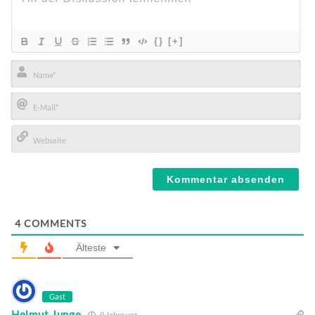
{}
[+]
Name*
E-
Mail*
Webseite
4
COMMENTS
Älteste
Gast
Helmut Junge
9 Jahre vor