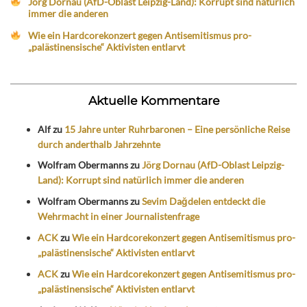
Jörg Dornau (AfD-Oblast Leipzig-Land): Korrupt sind natürlich
immer die anderen
Wie ein Hardcorekonzert gegen Antisemitismus pro-
„palästinensische“ Aktivisten entlarvt
Aktuelle Kommentare
Alf
zu
15 Jahre unter Ruhrbaronen – Eine persönliche Reise
durch anderthalb Jahrzehnte
Wolfram Obermanns
zu
Jörg Dornau (AfD-Oblast Leipzig-
Land): Korrupt sind natürlich immer die anderen
Wolfram Obermanns
zu
Sevim Dağdelen entdeckt die
Wehrmacht in einer Journalistenfrage
ACK
zu
Wie ein Hardcorekonzert gegen Antisemitismus pro-
„palästinensische“ Aktivisten entlarvt
ACK
zu
Wie ein Hardcorekonzert gegen Antisemitismus pro-
„palästinensische“ Aktivisten entlarvt