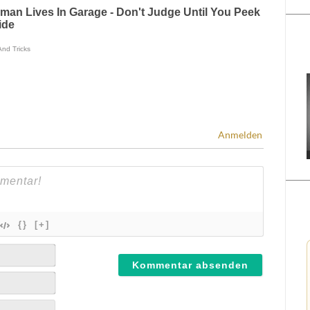
Anmelden
{}
[+]