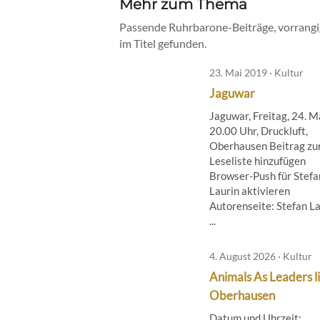
Mehr zum Thema
Passende Ruhrbarone-Beiträge, vorrangig
im Titel gefunden.
23. Mai 2019 · Kultur
Jaguwar
Jaguwar, Freitag, 24. M
20.00 Uhr, Druckluft,
Oberhausen Beitrag zu
Leseliste hinzufügen
Browser-Push für Stefa
Laurin aktivieren
Autorenseite: Stefan L
...
4. August 2026 · Kultur
Animals As Leaders li
Oberhausen
Datum und Uhrzeit: