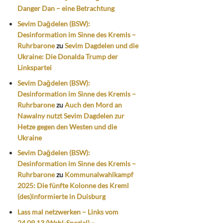
Danger Dan – eine Betrachtung
Sevim Dağdelen (BSW):
Desinformation im Sinne des Kremls –
Ruhrbarone
zu
Sevim Dagdelen und die
Ukraine: Die Donalda Trump der
Linkspartei
Sevim Dağdelen (BSW):
Desinformation im Sinne des Kremls –
Ruhrbarone
zu
Auch den Mord an
Nawalny nutzt Sevim Dagdelen zur
Hetze gegen den Westen und die
Ukraine
Sevim Dağdelen (BSW):
Desinformation im Sinne des Kremls –
Ruhrbarone
zu
Kommunalwahlkampf
2025: Die fünfte Kolonne des Kreml
(des)informierte in Duisburg
Lass mal netzwerken – Links vom
24.09.13 (Wahl-Spezial) –