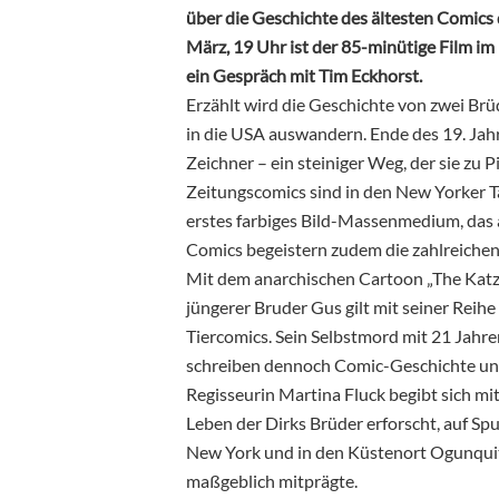
über die Geschichte des ältesten Comics
März, 19 Uhr ist der 85-minütige Film im
ein Gespräch mit Tim Eckhorst.
Erzählt wird die Geschichte von zwei Brüd
in die USA auswandern. Ende des 19. Ja
Zeichner – ein steiniger Weg, der sie zu
Zeitungscomics sind in den New Yorker T
erstes farbiges Bild-Massenmedium, das 
Comics begeistern zudem die zahlreichen
Mit dem anarchischen Cartoon „The Kat
jüngerer Bruder Gus gilt mit seiner Reihe
Tiercomics. Sein Selbstmord mit 21 Jahren
schreiben dennoch Comic-Geschichte und 
Regisseurin Martina Fluck begibt sich mi
Leben der Dirks Brüder erforscht, auf Sp
New York und in den Küstenort Ogunquit
maßgeblich mitprägte.