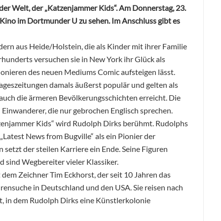
 der Welt, der „Katzenjammer Kids“. Am Donnerstag, 23.
 Kino im Dortmunder U zu sehen. Im Anschluss gibt es
ern aus Heide/Holstein, die als Kinder mit ihrer Familie
hrhunderts
versuchen sie in New York ihr Glück als
 Pionieren des neuen Mediums Comic aufsteigen lässt.
ageszeitungen damals äußerst populär und gelten als
auch die ärmeren Bevölkerungsschichten erreicht. Die
 Einwanderer, die nur gebrochen Englisch sprechen.
zenjammer Kids“ wird Rudolph Dirks berühmt. Rudolphs
 „Latest News from Bugville“ als ein Pionier der
 setzt der steilen Karriere ein Ende. Seine Figuren
sind Wegbereiter vieler Klassiker.
t dem Zeichner Tim Eckhorst, der seit 10 Jahren das
urensuche in Deutschland und den USA. Sie reisen nach
, in dem Rudolph Dirks eine Künstlerkolonie