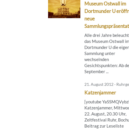
Museum Ostwall im
Dortmunder U eröff
neue
Sammlungspräsentat
Alle drei Jahre beleuch
das Museum Ostwall i
Dortmunder U die eige
Sammlung unter
wechselnden
Gesichtspunkten: Ab de
September ...
21. August 2012 · Ruhrge
Katzenjammer
[youtube YaSSMQVybz
Katzenjammer, Mittwoc
22. August, 20.30 Uhr,
Zeltfestival Ruhr, Boc
Beitrag zur Leseliste