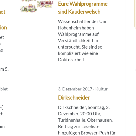
Eure Wahlprogramme
net
sind Kauderwelsch
Wissenschaftler der Uni
ion
Hohenheim haben
Wahlprogramme auf
tet
Verständlichkeit hin
m
untersucht. Sie sind so
ne
kompliziert wie eine
Doktorarbeit.
m 5.
biet
3. Dezember 2017 · Kultur
Dirkschneider
E]
Dirkschneider, Sonntag, 3.
h,
Dezember, 20.00 Uhr,
Turbinenhalle, Oberhausen.
hum
Beitrag zur Leseliste
hinzufügen Browser-Push für