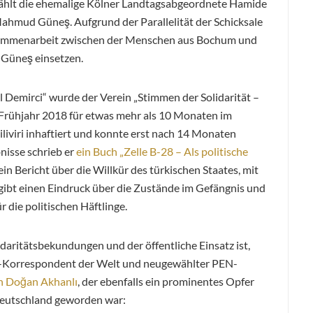
zählt die ehemalige Kölner Landtagsabgeordnete Hamide
mud Güneş. Aufgrund der Parallelität der Schicksale
usammenarbeit zwischen der Menschen aus Bochum und
 Güneş einsetzen.
dil Demirci“ wurde der Verein „Stimmen der Solidarität –
 Frühjahr 2018 für etwas mehr als 10 Monaten im
liviri inhaftiert und konnte erst nach 14 Monaten
nisse schrieb er
ein Buch „Zelle B-28 – Als politische
 ein Bericht über die Willkür des türkischen Staates, mit
ibt einen Eindruck über die Zustände im Gefängnis und
 die politischen Häftlinge.
idaritätsbekundungen und der öffentliche Einsatz ist,
ei-Korrespondent der Welt und neugewählter PEN-
n Doğan Akhanlı
, der ebenfalls ein prominentes Opfer
Deutschland geworden war: