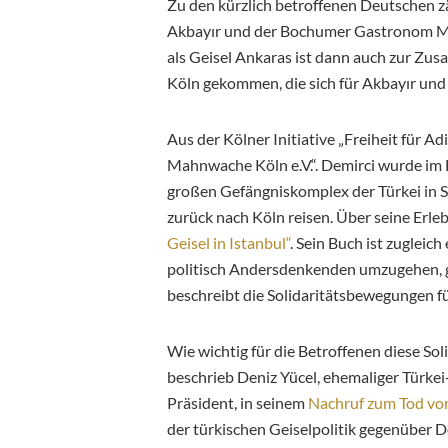
Zu den kürzlich betroffenen Deutschen 
Akbayır und der Bochumer Gastronom Mah
als Geisel Ankaras ist dann auch zur Z
Köln gekommen, die sich für Akbayır und
Aus der Kölner Initiative „Freiheit für A
Mahnwache Köln e.V.“. Demirci wurde im
großen Gefängniskomplex der Türkei in Si
zurück nach Köln reisen. Über seine Erleb
Geisel in Istanbul“
. Sein Buch ist zugleich
politisch Andersdenkenden umzugehen, g
beschreibt die Solidaritätsbewegungen für
Wie wichtig für die Betroffenen diese Sol
beschrieb Deniz Yücel, ehemaliger Türk
Präsident, in seinem
Nachruf zum Tod vo
der türkischen Geiselpolitik gegenüber 