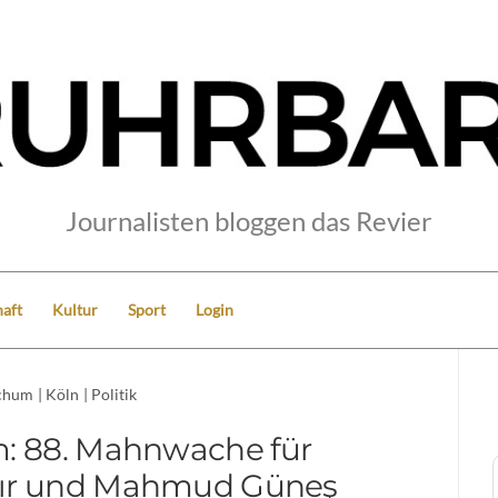
Journalisten bloggen das Revier
aft
Kultur
Sport
Login
chum
|
Köln
|
Politik
: 88. Mahnwache für
ır und Mahmud Güneş