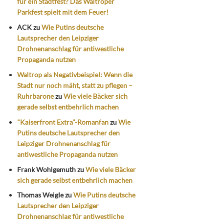
für ein Stadtfest? Das Waltroper
Parkfest spielt mit dem Feuer!
ACK
zu
Wie Putins deutsche
Lautsprecher den Leipziger
Drohnenanschlag für antiwestliche
Propaganda nutzen
Waltrop als Negativbeispiel: Wenn die
Stadt nur noch mäht, statt zu pflegen –
Ruhrbarone
zu
Wie viele Bäcker sich
gerade selbst entbehrlich machen
"Kaiserfront Extra"-Romanfan
zu
Wie
Putins deutsche Lautsprecher den
Leipziger Drohnenanschlag für
antiwestliche Propaganda nutzen
Frank Wohlgemuth
zu
Wie viele Bäcker
sich gerade selbst entbehrlich machen
Thomas Weigle
zu
Wie Putins deutsche
Lautsprecher den Leipziger
Drohnenanschlag für antiwestliche