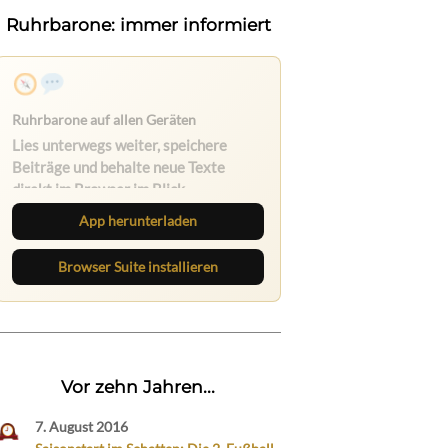
Ruhrbarone: immer informiert
Nichts mehr verpassen
Die Ruhrbarone-App bringt den Blog
aufs Handy. Die Browser Suite hält
dich am Desktop auf dem Laufenden.
App herunterladen
Browser Suite installieren
Vor zehn Jahren...
7. August 2016